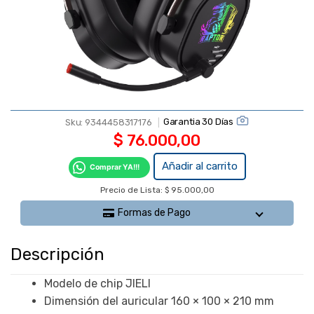
Garantia 30 Días
Sku:
9344458317176
$
76.000,00
Añadir al carrito
Comprar YA!!!
Auricular
Precio de Lista: $ 95.000,00
con
Micrófono
Formas de Pago
Gaming
Inferno
Descripción
PRO X 7.1
Wireless
Modelo de chip JIELI
c/Dongle
Dimensión del auricular 160 × 100 × 210 mm