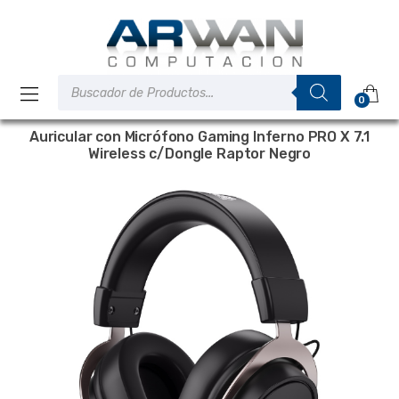
Saltar
Saltar
a
al
la
contenido
navegación
Búsqueda
de
0
productos
Auricular con Micrófono Gaming Inferno PRO X 7.1
Wireless c/Dongle Raptor Negro