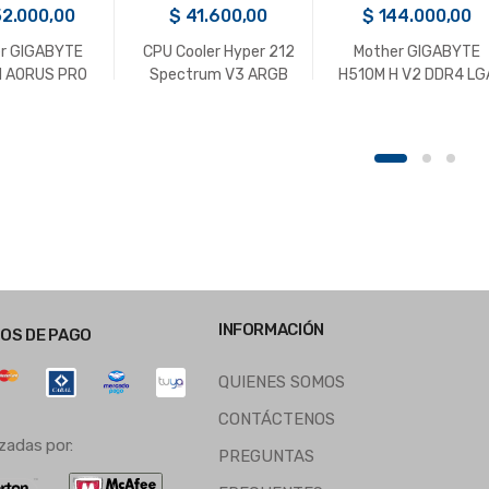
2.000,00
$
41.600,00
$
144.000,00
r GIGABYTE
CPU Cooler Hyper 212
Mother GIGABYTE
 AORUS PRO
Spectrum V3 ARGB
H510M H V2 DDR4 LG
0 Gen 11 DDR4
Cooler Master
1200
INFORMACIÓN
OS DE PAGO
QUIENES SOMOS
CONTÁCTENOS
zadas por:
PREGUNTAS