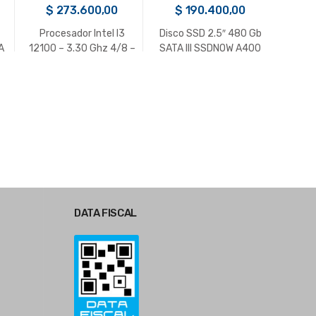
$
273.600,00
$
190.400,00
$
Procesador Intel I3
Disco SSD 2.5″ 480 Gb
Disco
A
12100 – 3.30 Ghz 4/8 –
SATA III SSDNOW A400
ATA I
LGA 1700 Gen 12
Kingston
DATA FISCAL