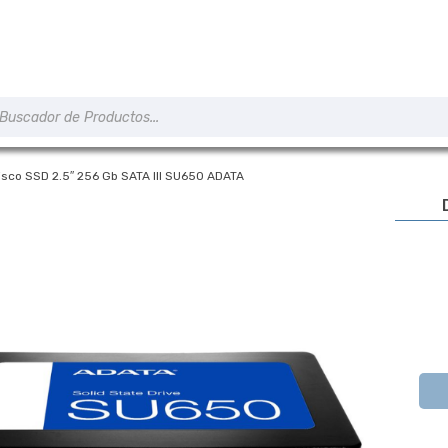
úsqueda
e
roductos
isco SSD 2.5″ 256 Gb SATA III SU650 ADATA