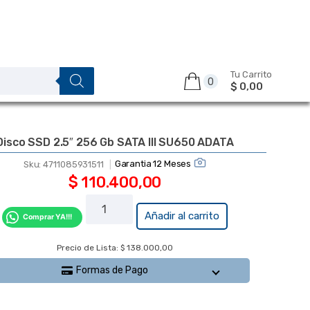
Tu Carrito
0
$ 0,00
Disco SSD 2.5″ 256 Gb SATA III SU650 ADATA
Garantia 12 Meses
Sku:
4711085931511
$
110.400,00
Disco
Añadir al carrito
Comprar YA!!!
SSD 2.5"
256 Gb
Precio de Lista: $ 138.000,00
SATA III
Formas de Pago
SU650
ADATA
cantidad