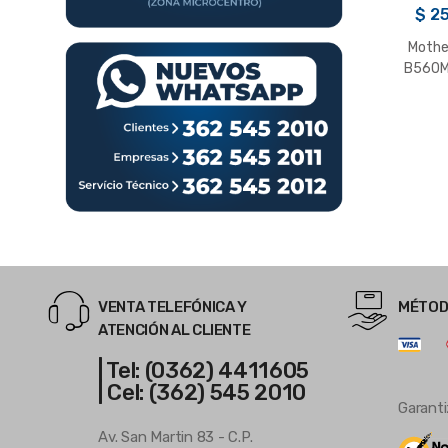
$
25
Mothe
B560M
LGA 120
VENTA TELEFÓNICA Y
MÉTOD
ATENCIÓN AL CLIENTE
| Tel: (0362) 4411605
| Cel: (362) 545 2010
Garanti
Av. San Martin 83 - C.P.