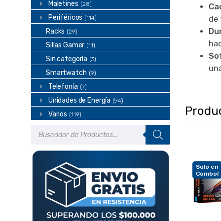
Maletines
(28)
Ca
Periféricos
(114)
de 
Dur
Racks
(29)
hac
Sillas Gamer
(11)
So
Sin categoría
(3)
una
Smartwatch
(9)
Telefonía
(7)
Unidades de Energía
(94)
Produ
Varios
(119)
Búsqueda
de
productos
Solo en
Combo!