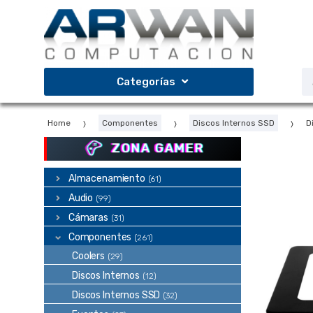
Saltar
Saltar
a
al
la
contenido
navegación
B
Categorías
d
p
Home
Componentes
Discos Internos SSD
D
ZONA GAMER
Almacenamiento
(61)
Audio
(99)
Cámaras
(31)
Componentes
(261)
Coolers
(29)
Discos Internos
(12)
Discos Internos SSD
(32)