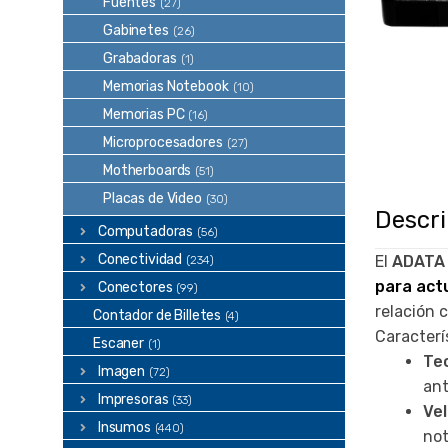
Fuentes
(27)
Gabinetes
(26)
Grabadoras
(1)
Memorias Notebook
(10)
Memorias PC
(16)
Microprocesadores
(27)
Motherboards
(51)
Placas de Video
(30)
Descr
Computadoras
(56)
Conectividad
El
ADATA 
(234)
para act
Conectores
(99)
relación 
Contador de Billetes
(4)
Caracterí
Escaner
(1)
Te
Imagen
(72)
ant
Impresoras
(33)
Ve
Insumos
(440)
not