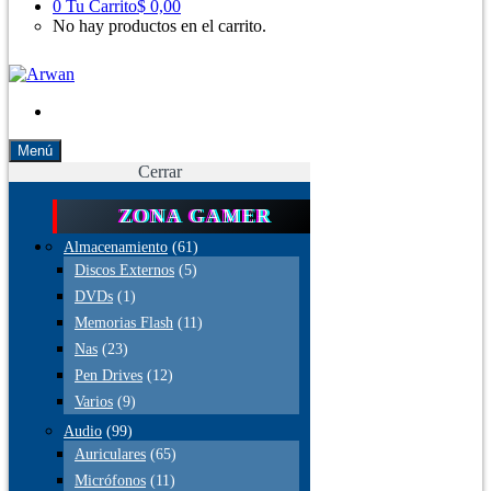
0
Tu Carrito
$ 0,00
No hay productos en el carrito.
Menú
Cerrar
ZONA GAMER
Almacenamiento
(61)
Discos Externos
(5)
DVDs
(1)
Memorias Flash
(11)
Nas
(23)
Pen Drives
(12)
Varios
(9)
Audio
(99)
Auriculares
(65)
Micrófonos
(11)