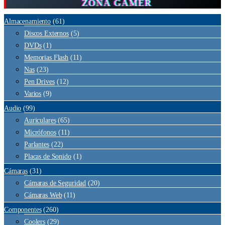
por
ZONA GAMER
precio:
bajo
Almacenamiento
(61)
a
Discos Externos
(5)
alto
DVDs
(1)
Memorias Flash
(11)
Nas
(23)
Pen Drives
(12)
Varios
(9)
Audio
(99)
Auriculares
(65)
Micrófonos
(11)
Parlantes
(22)
Placas de Sonido
(1)
Cámaras
(31)
Cámaras de Seguridad
(20)
Cámaras Web
(11)
Componentes
(260)
Coolers
(29)