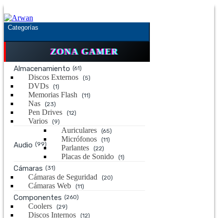
Saltar
Saltar
a
al
la
contenido
Categorías
navegación
ZONA GAMER
Almacenamiento
(61)
Discos Externos
(5)
DVDs
(1)
Memorias Flash
(11)
Nas
(23)
Pen Drives
(12)
Varios
(9)
Auriculares
(65)
Micrófonos
(11)
Audio
(99)
Parlantes
(22)
Placas de Sonido
(1)
Cámaras
(31)
Cámaras de Seguridad
(20)
Cámaras Web
(11)
Componentes
(260)
Coolers
(29)
Discos Internos
(12)