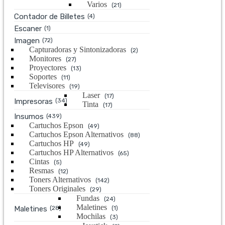
Varios
(21)
Contador de Billetes
(4)
Escaner
(1)
Imagen
(72)
Capturadoras y Sintonizadoras
(2)
Monitores
(27)
Proyectores
(13)
Soportes
(11)
Televisores
(19)
Laser
(17)
Impresoras
(34)
Tinta
(17)
Insumos
(439)
Cartuchos Epson
(49)
Cartuchos Epson Alternativos
(88)
Cartuchos HP
(49)
Cartuchos HP Alternativos
(65)
Cintas
(5)
Resmas
(12)
Toners Alternativos
(142)
Toners Originales
(29)
Fundas
(24)
Maletines
Maletines
(28)
(1)
Mochilas
(3)