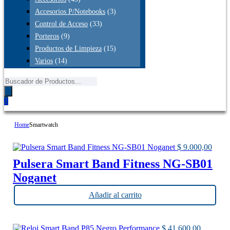
Accesorios P/Notebooks
(3)
Control de Acceso
(33)
Porteros
(9)
Productos de Limpieza
(15)
Varios
(14)
Búsqueda
de
productos
0
Home
Smartwatch
$
9.000,00
Pulsera Smart Band Fitness NG-SB01
Noganet
Añadir al carrito
$
41.600,00