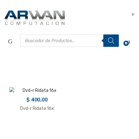
Saltar
Saltar
a
al
la
contenido
navegación
Búsqueda
de
0
productos
$
400,00
Dvd-r Ridata 16x