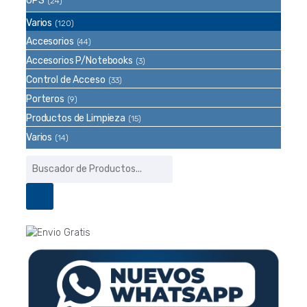
UPS
(24)
Varios
(120)
Accesorios
(44)
Accesorios P/Notebooks
(3)
Control de Acceso
(33)
Porteros
(9)
Productos de Limpieza
(15)
Varios
(14)
Búsqueda
de
productos