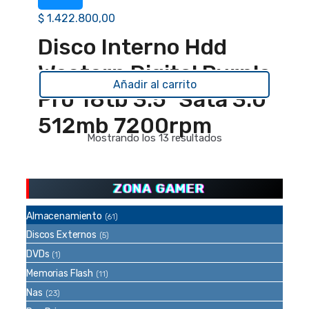
$
1.422.800,00
Disco Interno Hdd
Western Digital Purple
Añadir al carrito
Pro 18tb 3.5″ Sata 3.0
512mb 7200rpm
Ordenado
Mostrando los 13 resultados
por
precio:
bajo
ZONA GAMER
a
Almacenamiento
(61)
alto
Discos Externos
(5)
DVDs
(1)
Memorias Flash
(11)
Nas
(23)