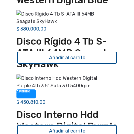
$
380.000,00
Disco Rígido 4 Tb S-
ATA III 64MB Seagate
Añadir al carrito
SkyHawk
A PEDIDO
$
450.810,00
Disco Interno Hdd
Western Digital Purple
Añadir al carrito