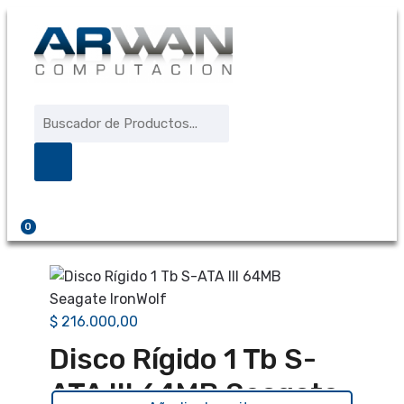
Saltar
Saltar
a
al
la
contenido
navegación
Búsqueda
de
productos
0
$
216.000,00
Disco Rígido 1 Tb S-
ATA III 64MB Seagate