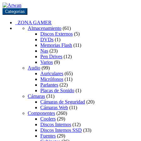
Saltar
Saltar
a
al
Categorías
la
contenido
navegación
ZONA GAMER
Almacenamiento
(61)
Discos Externos
(5)
DVDs
(1)
Memorias Flash
(11)
Nas
(23)
Pen Drives
(12)
Varios
(9)
Audio
(99)
Auriculares
(65)
Micrófonos
(11)
Parlantes
(22)
Placas de Sonido
(1)
Cámaras
(31)
Cámaras de Seguridad
(20)
Cámaras Web
(11)
Componentes
(260)
Coolers
(29)
Discos Internos
(12)
Discos Internos SSD
(33)
Fuentes
(29)