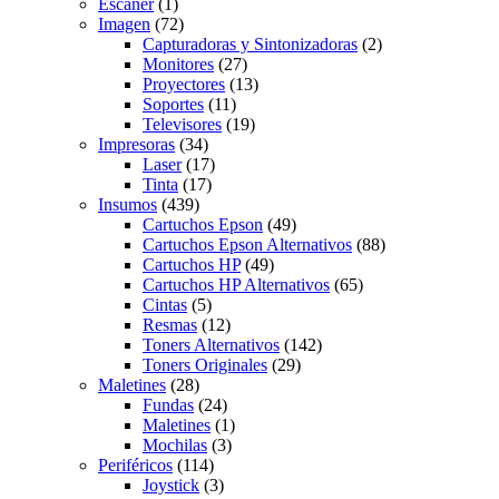
Escaner
(1)
Imagen
(72)
Capturadoras y Sintonizadoras
(2)
Monitores
(27)
Proyectores
(13)
Soportes
(11)
Televisores
(19)
Impresoras
(34)
Laser
(17)
Tinta
(17)
Insumos
(439)
Cartuchos Epson
(49)
Cartuchos Epson Alternativos
(88)
Cartuchos HP
(49)
Cartuchos HP Alternativos
(65)
Cintas
(5)
Resmas
(12)
Toners Alternativos
(142)
Toners Originales
(29)
Maletines
(28)
Fundas
(24)
Maletines
(1)
Mochilas
(3)
Periféricos
(114)
Joystick
(3)