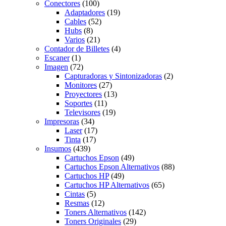
Conectores
(100)
Adaptadores
(19)
Cables
(52)
Hubs
(8)
Varios
(21)
Contador de Billetes
(4)
Escaner
(1)
Imagen
(72)
Capturadoras y Sintonizadoras
(2)
Monitores
(27)
Proyectores
(13)
Soportes
(11)
Televisores
(19)
Impresoras
(34)
Laser
(17)
Tinta
(17)
Insumos
(439)
Cartuchos Epson
(49)
Cartuchos Epson Alternativos
(88)
Cartuchos HP
(49)
Cartuchos HP Alternativos
(65)
Cintas
(5)
Resmas
(12)
Toners Alternativos
(142)
Toners Originales
(29)