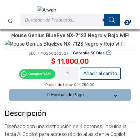
Saltar
Saltar
a
al
Búsqueda
la
contenido
de
2
productos
navegación
Mouse Genius BlueEye NX-7123 Negro y Rojo WiFi
Garantia 30 Días
Sku:
4710268262527
$
11.800,00
Mouse
Añadir al carrito
Comprar YA!!!
Genius
Precio de Lista: $ 14.750,00
BlueEye
NX-7123
Formas de Pago
Negro y
Rojo WiFi
Descripción
cantidad
Diseñado con una distribución de 4 botones, incluida la
tecla AI Copilot para acceso rápido al asistente Copilot