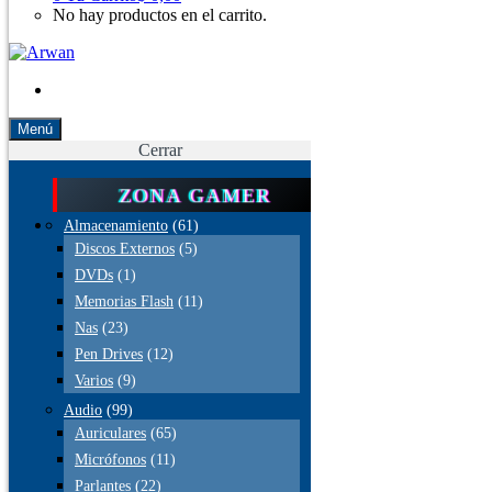
No hay productos en el carrito.
Menú
Cerrar
ZONA GAMER
Almacenamiento
(61)
Discos Externos
(5)
DVDs
(1)
Memorias Flash
(11)
Nas
(23)
Pen Drives
(12)
Varios
(9)
Audio
(99)
Auriculares
(65)
Micrófonos
(11)
Parlantes
(22)