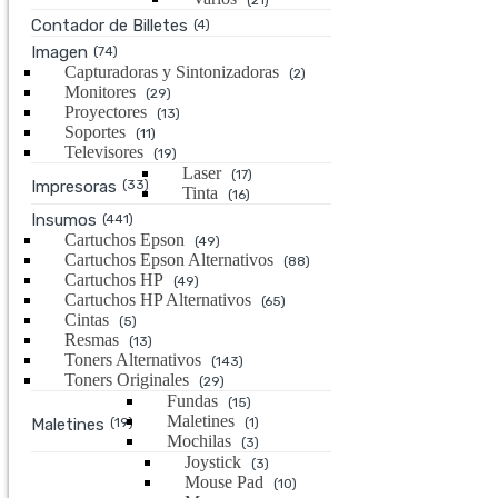
(21)
Contador de Billetes
(4)
Imagen
(74)
Capturadoras y Sintonizadoras
(2)
Monitores
(29)
Proyectores
(13)
Soportes
(11)
Televisores
(19)
Laser
(17)
Impresoras
(33)
Tinta
(16)
Insumos
(441)
Cartuchos Epson
(49)
Cartuchos Epson Alternativos
(88)
Cartuchos HP
(49)
Cartuchos HP Alternativos
(65)
Cintas
(5)
Resmas
(13)
Toners Alternativos
(143)
Toners Originales
(29)
Fundas
(15)
Maletines
Maletines
(19)
(1)
Mochilas
(3)
Joystick
(3)
Mouse Pad
(10)