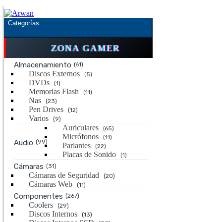
Saltar
Saltar
a
al
Categorías
la
contenido
navegación
ZONA GAMER
Almacenamiento
(61)
Discos Externos
(5)
DVDs
(1)
Memorias Flash
(11)
Nas
(23)
Pen Drives
(12)
Varios
(9)
Auriculares
(65)
Micrófonos
(11)
Audio
(99)
Parlantes
(22)
Placas de Sonido
(1)
Cámaras
(31)
Cámaras de Seguridad
(20)
Cámaras Web
(11)
Componentes
(267)
Coolers
(29)
Discos Internos
(13)