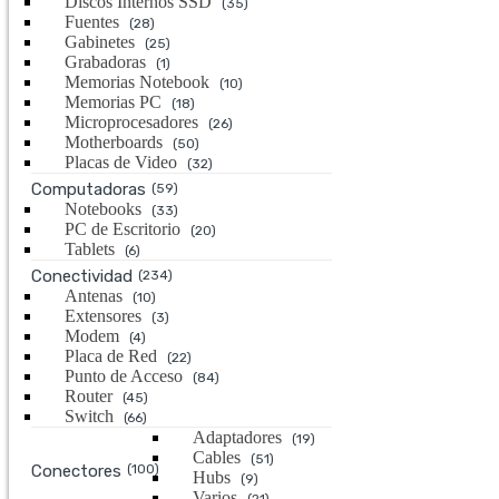
Discos Internos SSD
(35)
Fuentes
(28)
Gabinetes
(25)
Grabadoras
(1)
Memorias Notebook
(10)
Memorias PC
(18)
Microprocesadores
(26)
Motherboards
(50)
Placas de Video
(32)
Computadoras
(59)
Notebooks
(33)
PC de Escritorio
(20)
Tablets
(6)
Conectividad
(234)
Antenas
(10)
Extensores
(3)
Modem
(4)
Placa de Red
(22)
Punto de Acceso
(84)
Router
(45)
Switch
(66)
Adaptadores
(19)
Cables
(51)
Conectores
(100)
Hubs
(9)
Varios