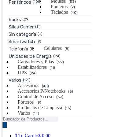
Mouses
Periféricos
(108)
(53)
Punteros
(2)
Teclados
(40)
Racks
(29)
Sillas Gamer
(11)
Sin categoría
(3)
Smartwatch
(9)
Celulares
Telefonía
(8)
(8)
Unidades de Energía
(94)
Cargadores y Pilas
(59)
Estabilizadores
(11)
UPS
(24)
Varios
(121)
Accesorios
(45)
Accesorios P/Notebooks
(3)
Control de Acceso
(33)
Porteros
(9)
Productos de Limpieza
(15)
Varios
(14)
Búsqueda
de
productos
0
Tu Carrito
$ 0,00