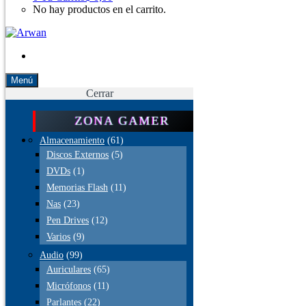
No hay productos en el carrito.
Menú
Cerrar
ZONA GAMER
Almacenamiento
(61)
Discos Externos
(5)
DVDs
(1)
Memorias Flash
(11)
Nas
(23)
Pen Drives
(12)
Varios
(9)
Audio
(99)
Auriculares
(65)
Micrófonos
(11)
Parlantes
(22)