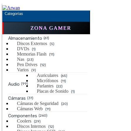
Saltar
Saltar
a
al
Categorías
la
contenido
navegación
ZONA GAMER
Almacenamiento
(61)
Discos Externos
(5)
DVDs
(1)
Memorias Flash
(11)
Nas
(23)
Pen Drives
(12)
Varios
(9)
Auriculares
(65)
Micrófonos
(11)
Audio
(99)
Parlantes
(22)
Placas de Sonido
(1)
Cámaras
(31)
Cámaras de Seguridad
(20)
Cámaras Web
(11)
Componentes
(260)
Coolers
(29)
Discos Internos
(12)