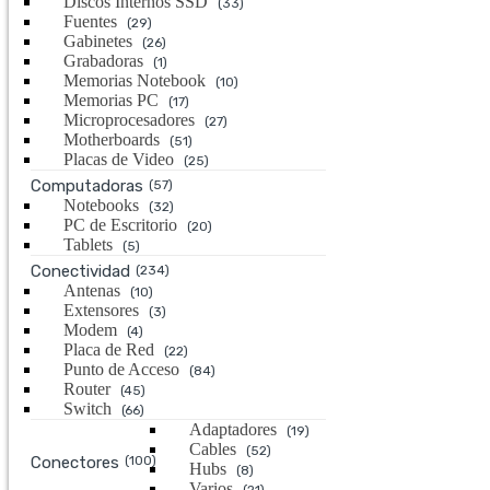
Discos Internos SSD
(33)
Fuentes
(29)
Gabinetes
(26)
Grabadoras
(1)
Memorias Notebook
(10)
Memorias PC
(17)
Microprocesadores
(27)
Motherboards
(51)
Placas de Video
(25)
Computadoras
(57)
Notebooks
(32)
PC de Escritorio
(20)
Tablets
(5)
Conectividad
(234)
Antenas
(10)
Extensores
(3)
Modem
(4)
Placa de Red
(22)
Punto de Acceso
(84)
Router
(45)
Switch
(66)
Adaptadores
(19)
Cables
(52)
Conectores
(100)
Hubs
(8)
Varios