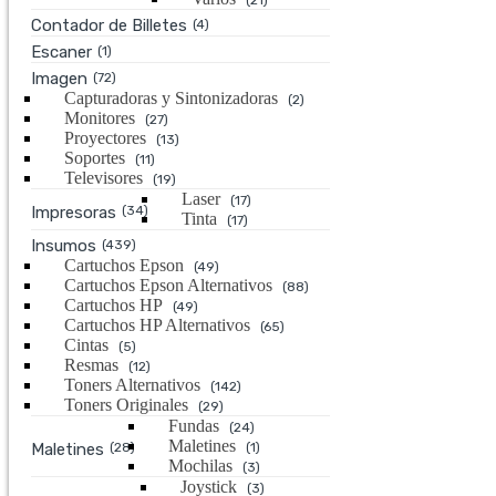
(21)
Contador de Billetes
(4)
Escaner
(1)
Imagen
(72)
Capturadoras y Sintonizadoras
(2)
Monitores
(27)
Proyectores
(13)
Soportes
(11)
Televisores
(19)
Laser
(17)
Impresoras
(34)
Tinta
(17)
Insumos
(439)
Cartuchos Epson
(49)
Cartuchos Epson Alternativos
(88)
Cartuchos HP
(49)
Cartuchos HP Alternativos
(65)
Cintas
(5)
Resmas
(12)
Toners Alternativos
(142)
Toners Originales
(29)
Fundas
(24)
Maletines
Maletines
(28)
(1)
Mochilas
(3)
Joystick
(3)