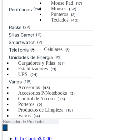
Mouse Pad
(17)
Mouses
Periféricos
(114)
(52)
Punteros
(2)
Teclados
(40)
Racks
(29)
Sillas Gamer
(11)
Smartwatch
(9)
Celulares
Telefonía
(6)
(6)
Unidades de Energía
(92)
Cargadores y Pilas
(57)
Estabilizadores
(11)
UPS
(24)
Varios
(119)
Accesorios
(43)
Accesorios P/Notebooks
(3)
Control de Acceso
(33)
Porteros
(9)
Productos de Limpieza
(15)
Varios
(14)
Búsqueda
de
productos
0
Tu Carrito
$ 0,00