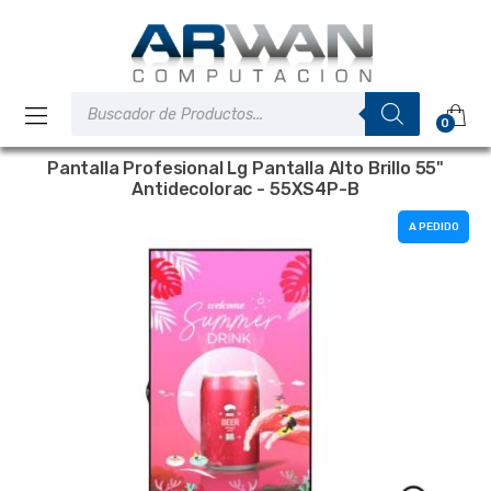
Saltar
Saltar
a
al
la
contenido
navegación
Búsqueda
de
0
productos
Pantalla Profesional Lg Pantalla Alto Brillo 55"
Antidecolorac - 55XS4P-B
A PEDIDO