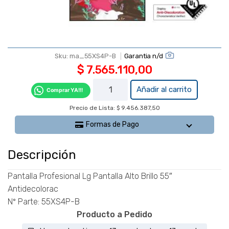
Garantia n/d
Sku:
ma_55XS4P-B
$
7.565.110,00
Pantalla
Añadir al carrito
Comprar YA!!!
Profesional
Precio de Lista: $ 9.456.387,50
Lg Pantalla
Alto Brillo 55"
Formas de Pago
Antidecolorac
- 55XS4P-B
Descripción
cantidad
Pantalla Profesional Lg Pantalla Alto Brillo 55″
Antidecolorac
Nº Parte: 55XS4P-B
Producto a Pedido