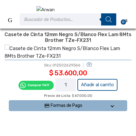
Saltar
Saltar
a
al
Búsqueda
la
contenido
de
0
productos
navegación
Casete de Cinta 12mm Negro S/Blanco Flex Lam 8Mts
Brother TZe-FX231
Sku:
012502629566
$
53.600,00
Casete
Añadir al carrito
Comprar YA!!!
de Cinta
Precio de Lista: $ 67.000,00
12mm
Negro
Formas de Pago
S/Blanco
Flex Lam
8Mts
Brother