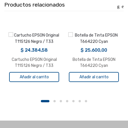
Productos relacionados
TZe-
FX231
cantidad
$
24.384,58
$
25.600,00
Cartucho EPSON Original
Botella de Tinta EPSON
T115126 Negro / T33
T664220 Cyan
Añadir al carrito
Añadir al carrito