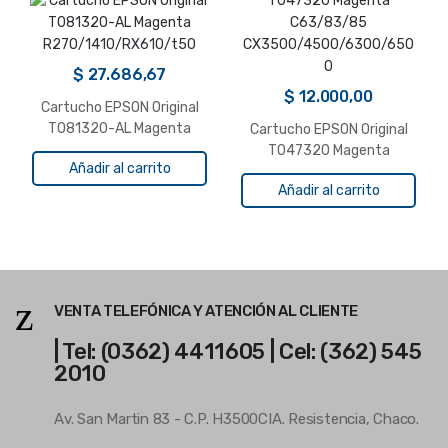
$
27.686,67
$
12.000,00
Cartucho EPSON Original
T081320-AL Magenta
Cartucho EPSON Original
R270/1410/RX610/t50
T047320 Magenta
Añadir al carrito
C63/83/85
Añadir al carrito
CX3500/4500/6300/650
0
VENTA TELEFÓNICA Y ATENCIÓN AL CLIENTE
| Tel: (0362) 4411605 | Cel: (362) 545
2010
Av. San Martin 83 - C.P. H3500CIA. Resistencia, Chaco.