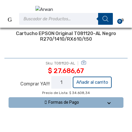
Saltar
Saltar
a
al
Búsqueda
la
contenido
de
0
productos
navegación
Cartucho EPSON Original T081120-AL Negro
R270/1410/RX610/t50
Sku:
T081120-AL
$
27.686,67
Cartucho EPSON
Añadir al carrito
Comprar YA!!!
Original T081120-AL
Precio de Lista: $ 34.608,34
Negro
R270/1410/RX610/t50
Formas de Pago
cantidad