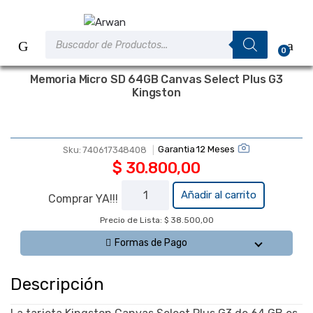
Saltar
Saltar
a
al
Búsqueda
la
contenido
de
0
productos
navegación
Memoria Micro SD 64GB Canvas Select Plus G3
Kingston
Garantia 12 Meses
Sku:
740617348408
$
30.800,00
Memoria
Añadir al carrito
Comprar YA!!!
Micro SD
Precio de Lista: $ 38.500,00
64GB
Canvas
Formas de Pago
Select
Plus G3
Descripción
Kingston
cantidad