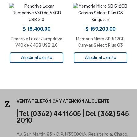
$
18.400,00
$
159.200,00
Pendrive Lexar Jumpdrive
Memoria Micro SD 512GB
V40 de 64GB USB 2.0
Canvas Select Plus G3
Kingston
Añadir al carrito
Añadir al carrito
VENTA TELEFÓNICA Y ATENCIÓN AL CLIENTE
| Tel: (0362) 4411605 | Cel: (362) 545
2010
Av. San Martin 83 - C.P. H3500CIA. Resistencia, Chaco.