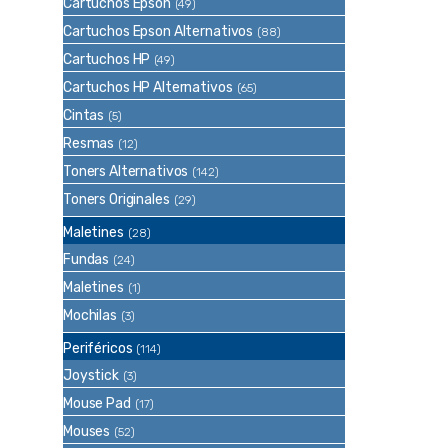
Cartuchos Epson
(49)
Cartuchos Epson Alternativos
(88)
Cartuchos HP
(49)
Cartuchos HP Alternativos
(65)
Cintas
(5)
Resmas
(12)
Toners Alternativos
(142)
Toners Originales
(29)
Maletines
(28)
Fundas
(24)
Maletines
(1)
Mochilas
(3)
Periféricos
(114)
Joystick
(3)
Mouse Pad
(17)
Mouses
(52)