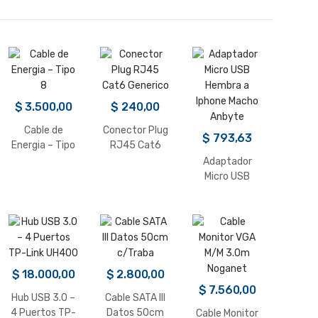
$
3.500,00
$
240,00
Cable de
Conector Plug
$
793,63
Energia – Tipo
RJ45 Cat6
8
Generico
Adaptador
Micro USB
Hembra a
Iphone Macho
Anbyte
$
18.000,00
$
2.800,00
$
7.560,00
Hub USB 3.0 –
Cable SATA III
4 Puertos TP-
Datos 50cm
Cable Monitor