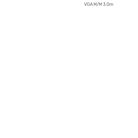
Link UH400
c/Traba
VGA M/M 3.0m
Noganet