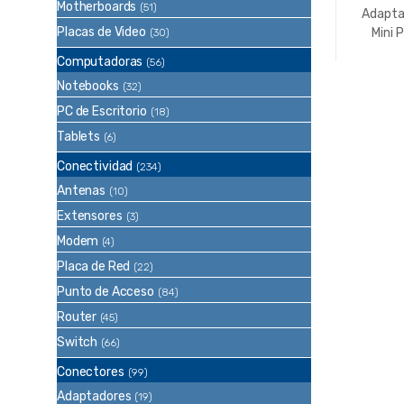
Motherboards
(51)
Adapta
Placas de Video
Mini 
(30)
Macho 2
Computadoras
(56)
Plug H
Notebooks
(32)
Noga
PC de Escritorio
(18)
Tablets
(6)
Conectividad
(234)
Antenas
(10)
Extensores
(3)
Modem
(4)
Placa de Red
(22)
Punto de Acceso
(84)
Router
(45)
Switch
(66)
Conectores
(99)
Adaptadores
(19)