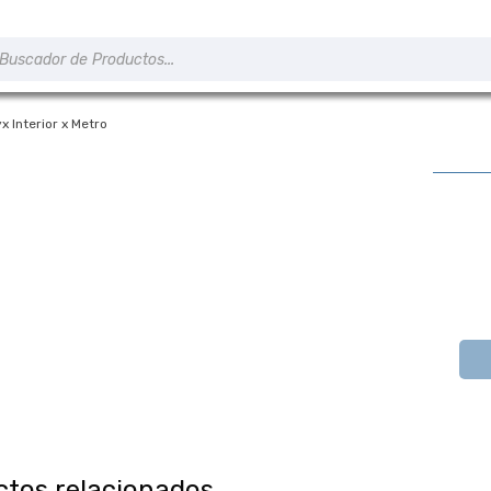
úsqueda
e
roductos
x Interior x Metro
ctos relacionados