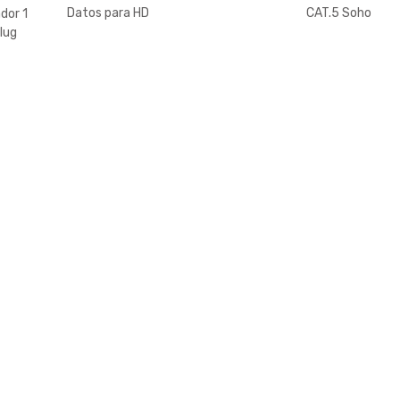
SATA Generico
Datos para HD
CAT.5 Soho
dor 1
ATA 100/133
Plus Furukawa
Plug
IDE
Interior x Metro
 Mini
embra
net