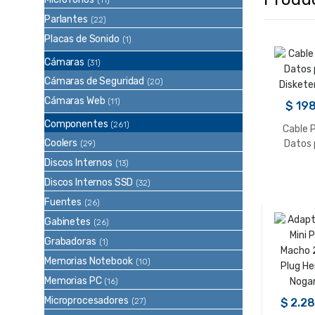
(11)
Parlantes
(22)
Placas de Sonido
(1)
Cámaras
(31)
Cámaras de Seguridad
(20)
Cámaras Web
(11)
$
198
Componentes
(261)
Cable 
Coolers
Datos 
(29)
Diskete
Discos Internos
(13)
Discos Internos SSD
(32)
Fuentes
(26)
Gabinetes
(26)
Grabadoras
(1)
Memorias Notebook
(10)
Memorias PC
(16)
Microprocesadores
$
2.28
(27)