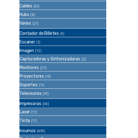
Cables
(51)
Hubs
(8)
Varios
(21)
Contador de Billetes
(4)
Escaner
(1)
Imagen
(72)
Capturadoras y Sintonizadoras
(2)
Monitores
(27)
Proyectores
(13)
Soportes
(11)
Televisores
(19)
Impresoras
(34)
Laser
(17)
Tinta
(17)
Insumos
(439)