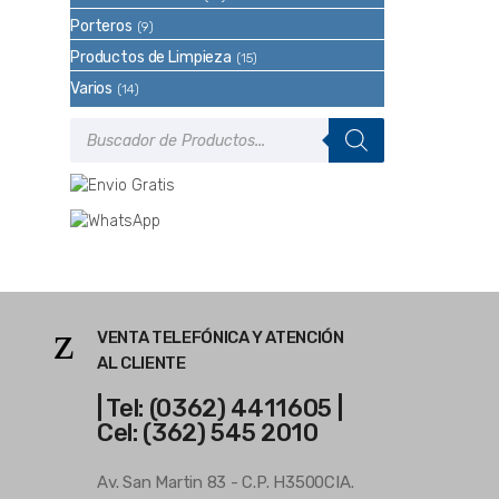
Porteros
(9)
Productos de Limpieza
(15)
Varios
(14)
Búsqueda
de
productos
VENTA TELEFÓNICA Y ATENCIÓN
AL CLIENTE
| Tel: (0362) 4411605 |
Cel: (362) 545 2010
Av. San Martin 83 - C.P. H3500CIA.