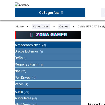
Saltar
Saltar
a
al
B
Categorías
d
la
contenido
p
navegación
Home
Conectores
Cables
Cable UTP CAT.6 Kely
ZONA GAMER
Almacenamiento
(61)
Discos Externos
(5)
DVDs
(1)
Memorias Flash
(11)
Nas
(23)
Pen Drives
(12)
Varios
(9)
Audio
(99)
Auriculares
(65)
Produ
Micrófonos