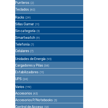
Punteros
(2)
Teclados
(40)
Racks
(29)
Sillas Gamer
(11)
Sin categoría
(3)
Smartwatch
(9)
Telefonía
(7)
Celulares
(7)
Unidades de Energía
(93)
Cargadores y Pilas
(58)
Estabilizadores
(11)
UPS
(24)
Varios
(119)
Accesorios
(43)
Accesorios P/Notebooks
(3)
Control de Acceso
(33)