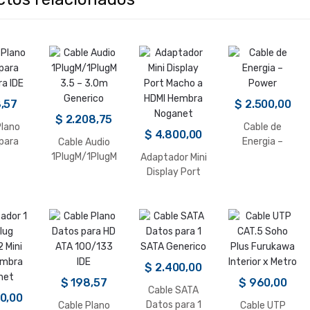
,57
$
2.500,00
$
2.208,75
Plano
Cable de
$
4.800,00
para
Energia –
Cable Audio
ra IDE
Power
1PlugM/1PlugM
Adaptador Mini
3.5 – 3.0m
Display Port
Generico
Macho a HDMI
Hembra
Noganet
$
2.400,00
$
198,57
$
960,00
Cable SATA
0,00
Datos para 1
Cable Plano
Cable UTP