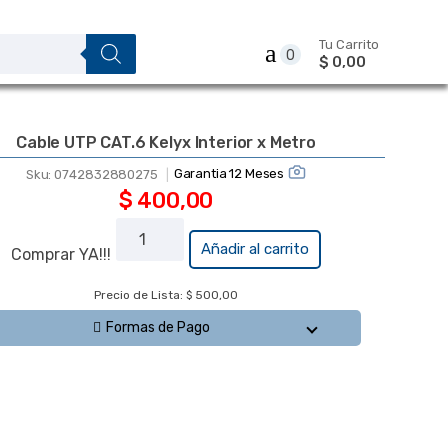
Tu Carrito
0
$ 0,00
Cable UTP CAT.6 Kelyx Interior x Metro
Garantia 12 Meses
Sku:
0742832880275
$
400,00
Cable
Añadir al carrito
Comprar YA!!!
UTP
CAT.6
Precio de Lista: $ 500,00
Kelyx
Formas de Pago
Interior x
Metro
cantidad