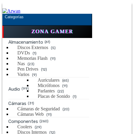
Saltar
Saltar
a
al
la
contenido
Categorías
navegación
ZONA GAMER
Almacenamiento
(61)
Discos Externos
(5)
DVDs
(1)
Memorias Flash
(11)
Nas
(23)
Pen Drives
(12)
Varios
(9)
Auriculares
(65)
Micrófonos
(11)
Audio
(99)
Parlantes
(22)
Placas de Sonido
(1)
Cámaras
(31)
Cámaras de Seguridad
(20)
Cámaras Web
(11)
Componentes
(260)
Coolers
(29)
Discos Internos
(12)