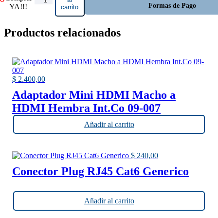
Formas de Pago
YA!!!
carrito
DVI 24+5
Macho a
HDMI
Productos relacionados
Hembra
Int.Co 09-
017B
cantidad
$
2.400,00
Adaptador Mini HDMI Macho a
HDMI Hembra Int.Co 09-007
Añadir al carrito
$
240,00
Conector Plug RJ45 Cat6 Generico
Añadir al carrito