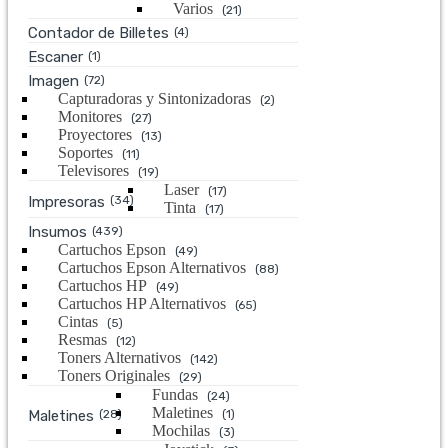
Varios
(21)
Contador de Billetes
(4)
Escaner
(1)
Imagen
(72)
Capturadoras y Sintonizadoras
(2)
Monitores
(27)
Proyectores
(13)
Soportes
(11)
Televisores
(19)
Laser
(17)
Impresoras
(34)
Tinta
(17)
Insumos
(439)
Cartuchos Epson
(49)
Cartuchos Epson Alternativos
(88)
Cartuchos HP
(49)
Cartuchos HP Alternativos
(65)
Cintas
(5)
Resmas
(12)
Toners Alternativos
(142)
Toners Originales
(29)
Fundas
(24)
Maletines
Maletines
(28)
(1)
Mochilas
(3)