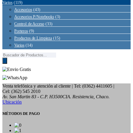
Varios
(119)
Accesorios
(43)
Accesorios P/Notebooks
(3)
Control de Acceso
(33)
Porteros
(9)
Productos de Limpieza
(15)
Varios
(14)
Búsqueda
de
productos
Venta telefónica y atención al cliente
| Tel: (0362) 4411605 |
Cel: (362) 545 2010
Av. San Martin 83 - C.P. H3500CIA. Resistencia, Chaco.
Ubicación
MÉTODOS DE PAGO