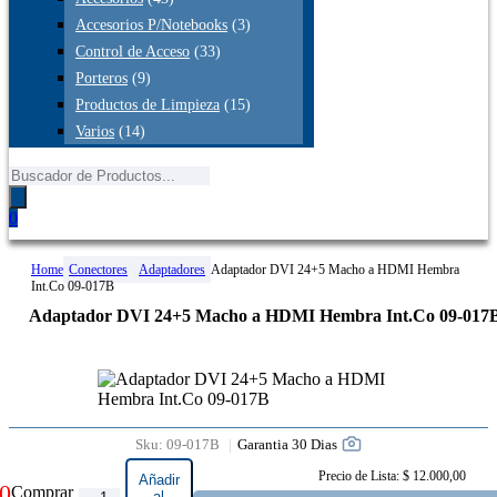
Accesorios P/Notebooks
(3)
Control de Acceso
(33)
Porteros
(9)
Productos de Limpieza
(15)
Varios
(14)
Búsqueda
de
productos
0
Home
Conectores
Adaptadores
Adaptador DVI 24+5 Macho a HDMI Hembra
Int.Co 09-017B
Adaptador DVI 24+5 Macho a HDMI Hembra Int.Co 09-017
Garantia 30 Dias
Sku:
09-017B
Precio de Lista: $ 12.000,00
Añadir
0
Comprar
Adaptador
al