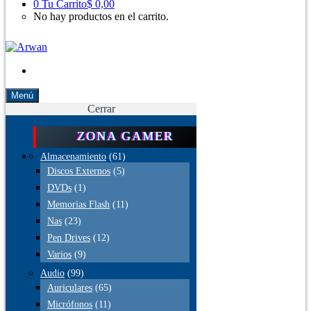
0
Tu Carrito
$ 0,00
No hay productos en el carrito.
Menú
Cerrar
ZONA GAMER
Almacenamiento
(61)
Discos Externos
(5)
DVDs
(1)
Memorias Flash
(11)
Nas
(23)
Pen Drives
(12)
Varios
(9)
Audio
(99)
Auriculares
(65)
Micrófonos
(11)