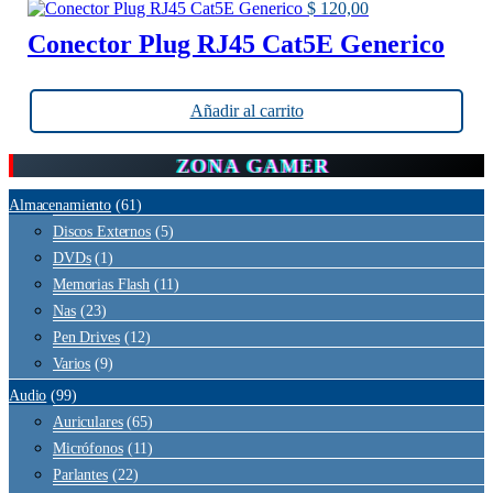
$
120,00
Conector Plug RJ45 Cat5E Generico
Añadir al carrito
ZONA GAMER
Almacenamiento
(61)
Discos Externos
(5)
DVDs
(1)
Memorias Flash
(11)
Nas
(23)
Pen Drives
(12)
Varios
(9)
Audio
(99)
Auriculares
(65)
Micrófonos
(11)
Parlantes
(22)