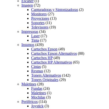
Escaner
(1)
Imagen
(72)
Capturadoras y Sintonizadoras
(2)
Monitores
(27)
Proyectores
(13)
Soportes
(11)
Televisores
(19)
Impresoras
(34)
Laser
(17)
Tinta
(17)
Insumos
(439)
Cartuchos Epson
(49)
Cartuchos Epson Alternativos
(88)
Cartuchos HP
(49)
Cartuchos HP Alternativos
(65)
Cintas
(5)
Resmas
(12)
Toners Alternativos
(142)
Toners Originales
(29)
Maletines
(28)
Fundas
(24)
Maletines
(1)
Mochilas
(3)
Periféricos
(114)
Joystick
(3)