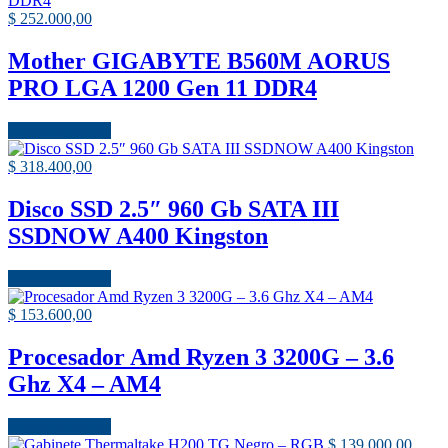
$
252.000,00
Mother GIGABYTE B560M AORUS
PRO LGA 1200 Gen 11 DDR4
Añadir al carrito
$
318.400,00
Disco SSD 2.5″ 960 Gb SATA III
SSDNOW A400 Kingston
Añadir al carrito
$
153.600,00
Procesador Amd Ryzen 3 3200G – 3.6
Ghz X4 – AM4
Añadir al carrito
$
139.000,00