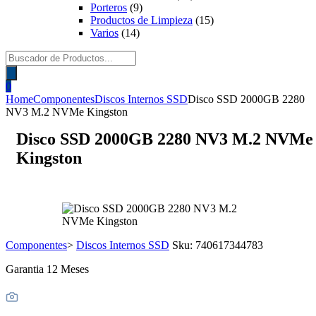
Porteros
(9)
Productos de Limpieza
(15)
Varios
(14)
Búsqueda
de
productos
0
Home
Componentes
Discos Internos SSD
Disco SSD 2000GB 2280
NV3 M.2 NVMe Kingston
Disco SSD 2000GB 2280 NV3 M.2 NVMe
Kingston
Componentes
>
Discos Internos SSD
Sku:
740617344783
Garantia 12 Meses