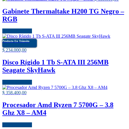
Gabinete Thermaltake H200 TG Negro –
RGB
Añadir al carrito
Producto En Tránsito
$
234.000,00
Disco Rígido 1 Tb S-ATA III 256MB
Seagate SkyHawk
Añadir al carrito
$
358.400,00
Procesador Amd Ryzen 7 5700G – 3.8
Ghz X8 – AM4
Añadir al carrito