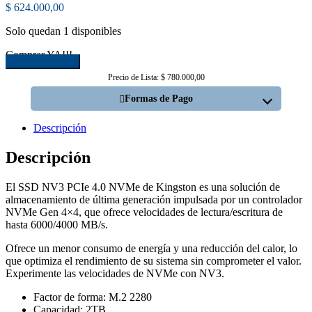
$
624.000,00
Solo quedan 1 disponibles
Comprar YA!!!
Disco
Añadir al carrito
SSD
Precio de Lista: $ 780.000,00
2000GB
2280
Formas de Pago
NV3
M.2
Descripción
NVMe
Kingston
Descripción
cantidad
El SSD NV3 PCIe 4.0 NVMe de Kingston es una solución de
almacenamiento de última generación impulsada por un controlador
NVMe Gen 4×4, que ofrece velocidades de lectura/escritura de
hasta 6000/4000 MB/s.
Ofrece un menor consumo de energía y una reducción del calor, lo
que optimiza el rendimiento de su sistema sin comprometer el valor.
Experimente las velocidades de NVMe con NV3.
Factor de forma: M.2 2280
Capacidad: 2TB