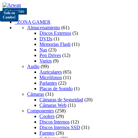
Saltar
Saltar
a
al
Categorías
Solo en
Solo en
Solo en
Solo en
Solo en
la
contenido
Combo!
Combo!
Combo!
Combo!
Combo!
navegación
ZONA GAMER
Almacenamiento
(61)
Discos Externos
(5)
DVDs
(1)
Memorias Flash
(11)
Nas
(23)
Pen Drives
(12)
Varios
(9)
Audio
(99)
Auriculares
(65)
Micrófonos
(11)
Parlantes
(22)
Placas de Sonido
(1)
Cámaras
(31)
Cámaras de Seguridad
(20)
Cámaras Web
(11)
Componentes
(258)
Coolers
(29)
Discos Internos
(12)
Discos Internos SSD
(31)
Fuentes
(26)