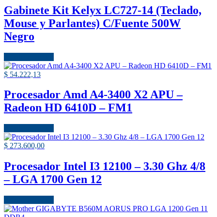
Gabinete Kit Kelyx LC727-14 (Teclado,
Mouse y Parlantes) C/Fuente 500W
Negro
Añadir al carrito
$
54.222,13
Procesador Amd A4-3400 X2 APU –
Radeon HD 6410D – FM1
Añadir al carrito
$
273.600,00
Procesador Intel I3 12100 – 3.30 Ghz 4/8
– LGA 1700 Gen 12
Añadir al carrito