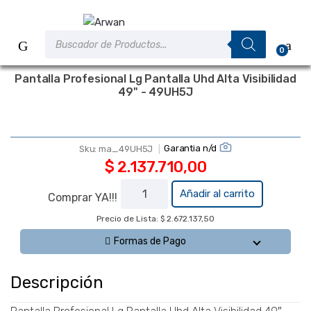
Saltar
Saltar
a
al
Búsqueda
la
contenido
de
0
productos
navegación
Pantalla Profesional Lg Pantalla Uhd Alta Visibilidad
49" - 49UH5J
A PEDIDO
Garantia n/d
Sku:
ma_49UH5J
$
2.137.710,00
Pantalla
Añadir al carrito
Comprar YA!!!
Profesional
Precio de Lista: $ 2.672.137,50
Lg Pantalla
Uhd Alta
Formas de Pago
Visibilidad
49" -
Descripción
49UH5J
cantidad