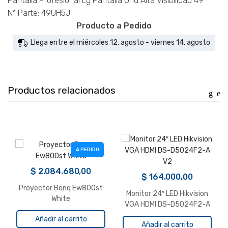
Pantalla Profesional Lg Pantalla Uhd Alta Visibilidad 49″
Nº Parte: 49UH5J
Producto a Pedido
Llega entre el miércoles 12, agosto - viernes 14, agosto
Productos relacionados
A PEDIDO
$
2.084.680,00
$
164.000,00
Proyector Benq Ew800st
Monitor 24″ LED Hikvision
White
VGA HDMI DS-D5024F2-A
V2
Añadir al carrito
Añadir al carrito