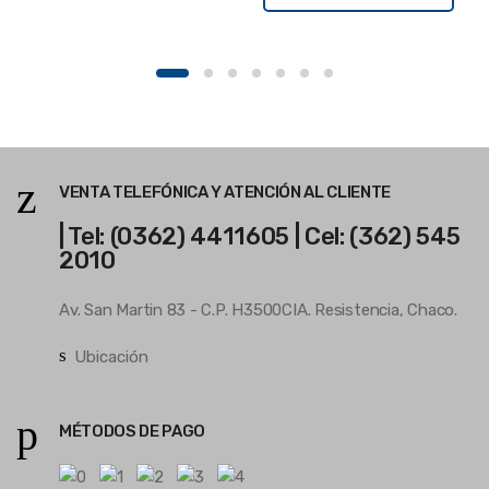
VENTA TELEFÓNICA Y ATENCIÓN AL CLIENTE
| Tel: (0362) 4411605 | Cel: (362) 545
2010
Av. San Martin 83 - C.P. H3500CIA. Resistencia, Chaco.
Ubicación
MÉTODOS DE PAGO