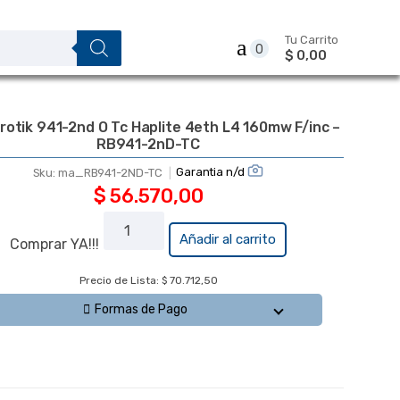
Tu Carrito
0
$ 0,00
rotik 941-2nd O Tc Haplite 4eth L4 160mw F/inc –
RB941-2nD-TC
Garantia n/d
Sku:
ma_RB941-2ND-TC
$
56.570,00
Rb
Añadir al carrito
Comprar YA!!!
Mikrotik
941-2nd
Precio de Lista: $ 70.712,50
O Tc
Formas de Pago
Haplite
4eth L4
160mw
F/inc -