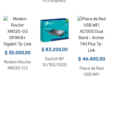
TP-Link
TL-WR841HP
PCI-Express
High Power
WiFi N300 – 2
Antenas – TP-
Link TL-
WN881ND
$
83.200,00
$
35.000,00
$
46.400,00
Switch 8P
Modem Router
10/100/1000
XN020-G3
Placa de Red
TL-SG1008P 4
GPON B+
USB WiFi
P POE TP-Link
Gigabit Tp-Link
AC1300 Dual
Band – Archer
T4U Plus Tp-
Link