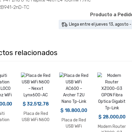
 RB941-2nD-TC
Producto a Pedid
Llega entre el jueves 13, agosto -
ctos relacionados
00,00
$
32.512,78
$
18.800,00
iti
Placa de Red
$
28.000,00
ation
USB WiFi N600
Placa de Red
 LOCO
– Nexxt
USB WiFi
Modem Router