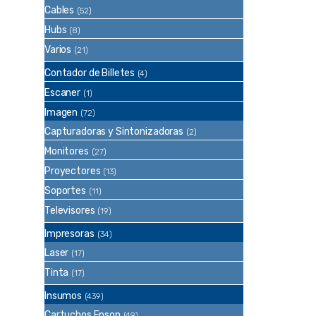
Cables
(52)
Hubs
(8)
Varios
(21)
Contador de Billetes
(4)
Escaner
(1)
Imagen
(72)
Capturadoras y Sintonizadoras
(2)
Monitores
(27)
Proyectores
(13)
Soportes
(11)
Televisores
(19)
Impresoras
(34)
Laser
(17)
Tinta
(17)
Insumos
(439)
Cartuchos Epson
(49)