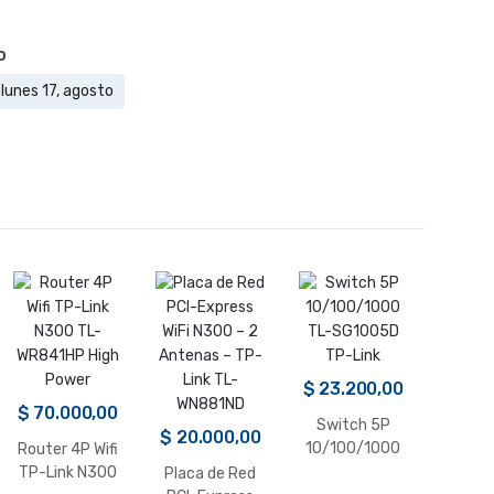
RB941-
2nD-TC
o
cantidad
 lunes 17, agosto
$
23.200,00
$
70.000,00
Switch 5P
$
20.000,00
10/100/1000
Router 4P Wifi
TL-SG1005D
TP-Link N300
Placa de Red