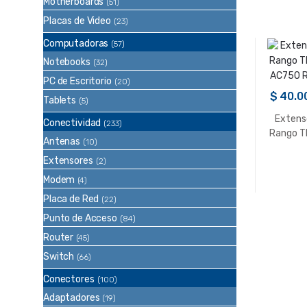
M2 2.4Gh
Motherboards
(51)
Placas de Video
(23)
Computadoras
(57)
Notebooks
(32)
PC de Escritorio
(20)
$
40.0
Tablets
(5)
Extens
Conectividad
(233)
Rango T
Antenas
(10)
AC750 
Extensores
(2)
Modem
(4)
Placa de Red
(22)
Punto de Acceso
(84)
Router
(45)
Switch
(66)
Conectores
(100)
Adaptadores
(19)