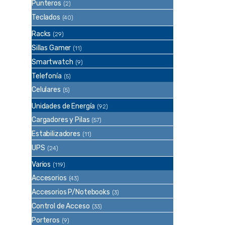
Punteros
(2)
Teclados
(40)
Racks
(29)
Sillas Gamer
(11)
Smartwatch
(9)
Telefonía
(5)
Celulares
(5)
Unidades de Energía
(92)
Cargadores y Pilas
(57)
Estabilizadores
(11)
UPS
(24)
Varios
(119)
Accesorios
(43)
Accesorios P/Notebooks
(3)
Control de Acceso
(33)
Porteros
(9)