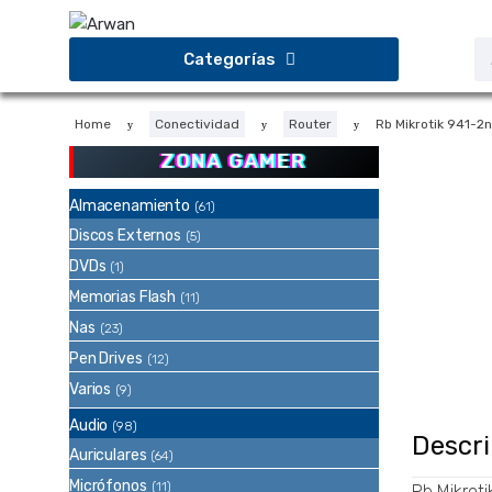
Saltar
Saltar
a
al
B
Categorías
d
la
contenido
p
navegación
Home
Conectividad
Router
Rb Mikrotik 941-2
ZONA GAMER
Almacenamiento
(61)
Discos Externos
(5)
DVDs
(1)
Memorias Flash
(11)
Nas
(23)
Pen Drives
(12)
Varios
(9)
Audio
(98)
Descr
Auriculares
(64)
Micrófonos
(11)
Rb Mikrot