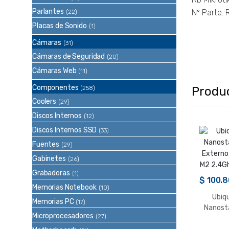
Parlantes
Nº Parte:
(22)
Placas de Sonido
(1)
Cámaras
(31)
Cámaras de Seguridad
(20)
Cámaras Web
(11)
Componentes
(258)
Produ
Coolers
(29)
Discos Internos
(12)
Discos Internos SSD
(33)
Fuentes
(29)
Gabinetes
(26)
Grabadoras
(1)
$
100.8
Memorias Notebook
(10)
Ubiqu
Memorias PC
(17)
Nanost
Microprocesadores
(27)
Externo