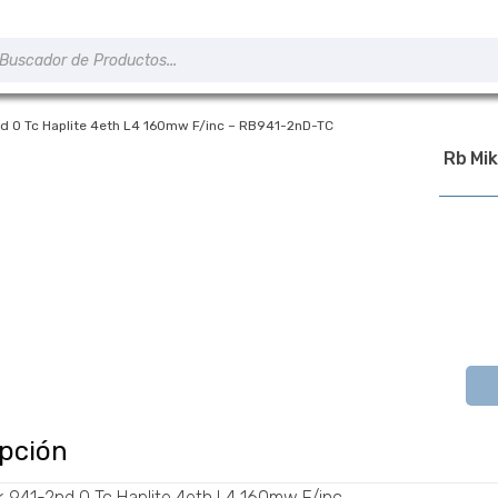
úsqueda
e
roductos
nd O Tc Haplite 4eth L4 160mw F/inc – RB941-2nD-TC
Rb Mik
A PEDIDO
ipción
ik 941-2nd O Tc Haplite 4eth L4 160mw F/inc