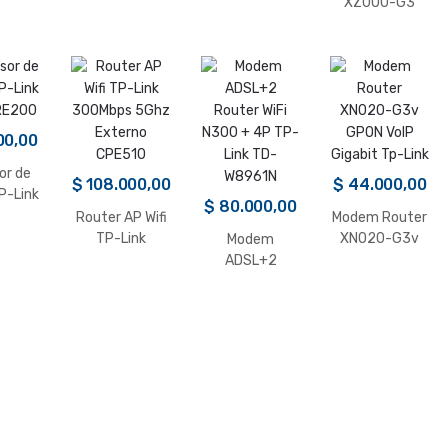
z WiFi
Lynx600-AC
AC600 –
XZ000-G3
Archer T2U
GPON Fibra
Nano Tp-Link
Optica Gigabit
Tp-Link
00,00
or de
$
108.000,00
$
44.000,00
P-Link
$
80.000,00
RE200
Router AP Wifi
Modem Router
TP-Link
XN020-G3v
Modem
300Mbps 5Ghz
GPON VoIP
ADSL+2
Externo
Gigabit Tp-Link
Router WiFi
CPE510
N300 + 4P TP-
Link TD-
W8961N