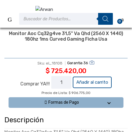
Saltar
Saltar
a
al
Búsqueda
la
contenido
de
0
productos
navegación
Monitor Aoc Cq32g4ve 31,5" Va Qhd (2560 X 1440)
180hz 1ms Curved Gaming Ficha Usa
A PEDIDO
Garantia 36
Sku:
el_18108
$
725.420,00
Monitor
Añadir al carrito
Comprar YA!!!
Aoc
Precio de Lista: $ 906.775,00
Cq32g4ve
31,5" Va
Formas de Pago
Qhd
(2560 X
Descripción
1440)
180hz