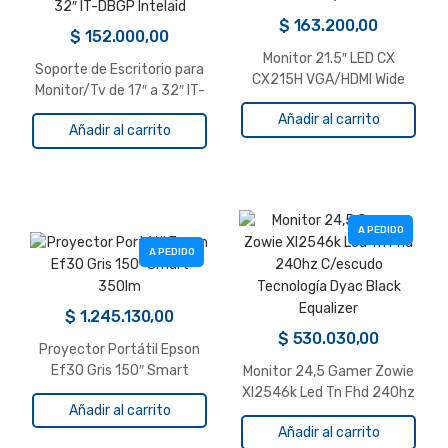
$
163.200,00
$
152.000,00
Monitor 21.5″ LED CX
Soporte de Escritorio para
CX215H VGA/HDMI Wide
Monitor/Tv de 17″ a 32″ IT-
DBGP Intelaid
Añadir al carrito
Añadir al carrito
A PEDIDO
A PEDIDO
$
1.245.130,00
$
530.030,00
Proyector Portátil Epson
Ef30 Gris 150″ Smart
Monitor 24,5 Gamer Zowie
350lm
Xl2546k Led Tn Fhd 240hz
Añadir al carrito
C/escudo Tecnología Dyac
Añadir al carrito
Black Equalizer