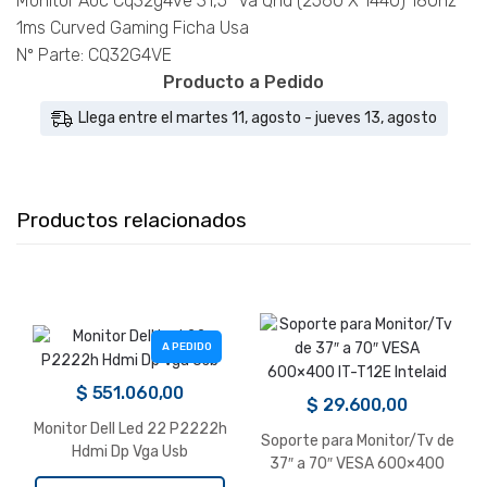
Monitor Aoc Cq32g4ve 31,5″ Va Qhd (2560 X 1440) 180hz
1ms
1ms Curved Gaming Ficha Usa
Curved
Nº Parte: CQ32G4VE
Gaming
Producto a Pedido
Ficha Usa
Llega entre el martes 11, agosto - jueves 13, agosto
cantidad
Productos relacionados
A PEDIDO
$
551.060,00
$
29.600,00
Monitor Dell Led 22 P2222h
Soporte para Monitor/Tv de
Hdmi Dp Vga Usb
37″ a 70″ VESA 600×400
IT-T12E Intelaid