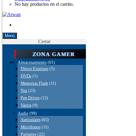
No hay productos en el carrito.
Menú
Cerrar
ZONA GAMER
Almacenamiento
(61)
Discos Externos
(5)
DVDs
(1)
Memorias Flash
(11)
Nas
(23)
Pen Drives
(12)
Varios
(9)
Audio
(99)
Auriculares
(65)
Micrófonos
(11)
Parlantes
(22)