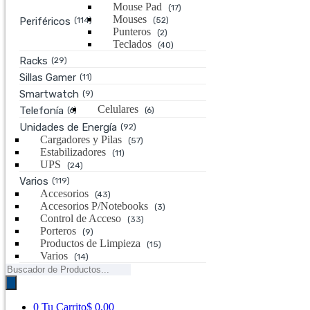
Mouse Pad
(17)
Mouses
Periféricos
(114)
(52)
Punteros
(2)
Teclados
(40)
Racks
(29)
Sillas Gamer
(11)
Smartwatch
(9)
Celulares
Telefonía
(6)
(6)
Unidades de Energía
(92)
Cargadores y Pilas
(57)
Estabilizadores
(11)
UPS
(24)
Varios
(119)
Accesorios
(43)
Accesorios P/Notebooks
(3)
Control de Acceso
(33)
Porteros
(9)
Productos de Limpieza
(15)
Varios
(14)
Búsqueda
de
productos
0
Tu Carrito
$ 0,00