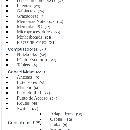
Discos Internos SSD
(33)
Fuentes
(29)
Gabinetes
(26)
Grabadoras
(1)
Memorias Notebook
(10)
Memorias PC
(17)
Microprocesadores
(27)
Motherboards
(51)
Placas de Video
(24)
Computadoras
(57)
Notebooks
(32)
PC de Escritorio
(20)
Tablets
(5)
Conectividad
(234)
Antenas
(10)
Extensores
(3)
Modem
(4)
Placa de Red
(22)
Punto de Acceso
(84)
Router
(45)
Switch
(66)
Adaptadores
(19)
Cables
(52)
Conectores
(100)
Hubs
(8)
Varios