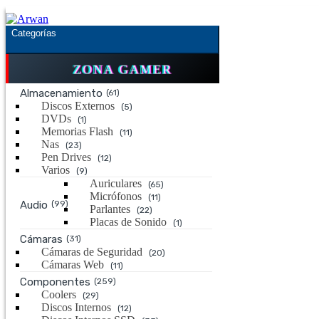
Saltar
Saltar
a
al
Categorías
la
contenido
navegación
ZONA GAMER
Almacenamiento
(61)
Discos Externos
(5)
DVDs
(1)
Memorias Flash
(11)
Nas
(23)
Pen Drives
(12)
Varios
(9)
Auriculares
(65)
Micrófonos
(11)
Audio
(99)
Parlantes
(22)
Placas de Sonido
(1)
Cámaras
(31)
Cámaras de Seguridad
(20)
Cámaras Web
(11)
Componentes
(259)
Coolers
(29)
Discos Internos
(12)