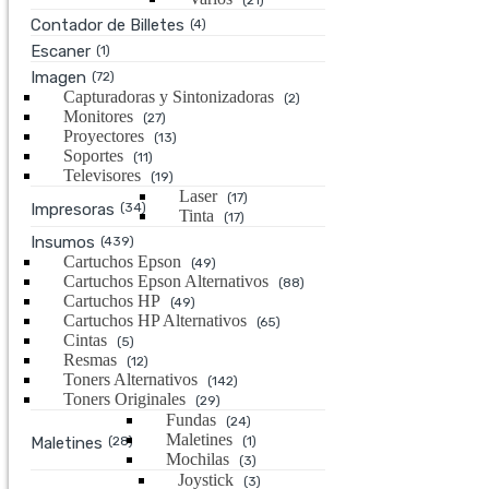
(21)
Contador de Billetes
(4)
Escaner
(1)
Imagen
(72)
Capturadoras y Sintonizadoras
(2)
Monitores
(27)
Proyectores
(13)
Soportes
(11)
Televisores
(19)
Laser
(17)
Impresoras
(34)
Tinta
(17)
Insumos
(439)
Cartuchos Epson
(49)
Cartuchos Epson Alternativos
(88)
Cartuchos HP
(49)
Cartuchos HP Alternativos
(65)
Cintas
(5)
Resmas
(12)
Toners Alternativos
(142)
Toners Originales
(29)
Fundas
(24)
Maletines
Maletines
(28)
(1)
Mochilas
(3)
Joystick
(3)