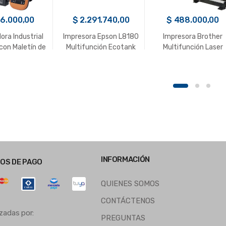
6.000,00
$
2.291.740,00
$
488.000,00
ora Industrial
Impresora Epson L8180
Impresora Brother
 con Maletín de
Multifunción Ecotank
Multifunción Laser
rte PT-E110VP
DCP-1617NW WiFi
INFORMACIÓN
OS DE PAGO
QUIENES SOMOS
CONTÁCTENOS
zadas por:
PREGUNTAS