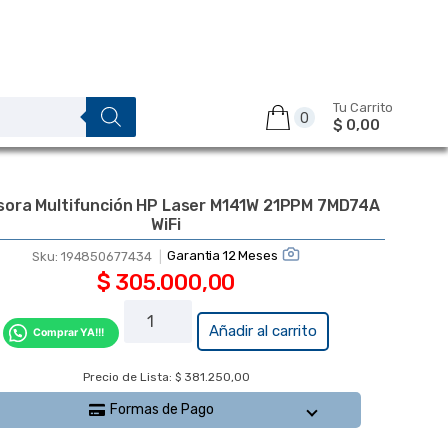
Tu Carrito
0
$ 0,00
sora Multifunción HP Laser M141W 21PPM 7MD74A
WiFi
Garantia 12 Meses
Sku:
194850677434
$
305.000,00
Impresora
Añadir al carrito
Comprar YA!!!
Multifunción
HP Laser
Precio de Lista: $ 381.250,00
M141W
Formas de Pago
21PPM
7MD74A WiFi