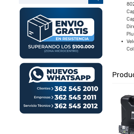
productos
802
Cap
Cap
Dir
Plu
Vel
Col
Produ