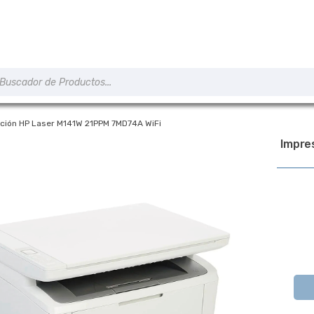
úsqueda
e
roductos
nción HP Laser M141W 21PPM 7MD74A WiFi
Impre