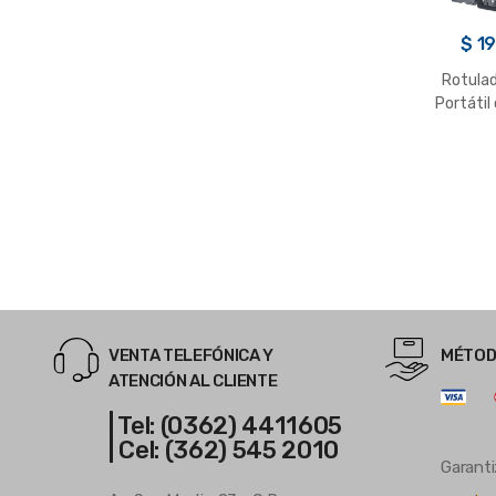
$
19
Rotulad
Portátil
Transpo
VENTA TELEFÓNICA Y
MÉTOD
ATENCIÓN AL CLIENTE
| Tel: (0362) 4411605
| Cel: (362) 545 2010
Garanti