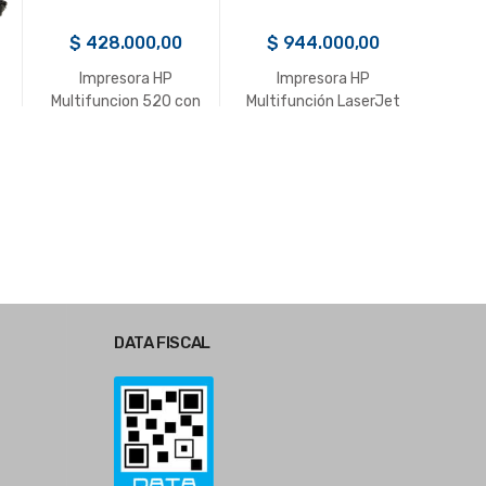
$
428.000,00
$
944.000,00
$
Impresora HP
Impresora HP
Impr
Multifuncion 520 con
Multifunción LaserJet
TM
Sistema de Tinta
Pro 4103fdw 2Z629A
Eth
Continuo 1F3W2A
DATA FISCAL