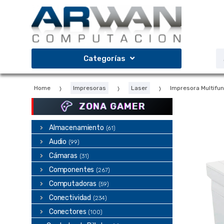
Saltar
Saltar
a
al
la
contenido
navegación
B
Categorías
d
p
Home
Impresoras
Laser
Impresora Multifu
ZONA GAMER
Almacenamiento
(61)
Audio
(99)
Cámaras
(31)
Componentes
(267)
Computadoras
(59)
Conectividad
(234)
Conectores
(100)