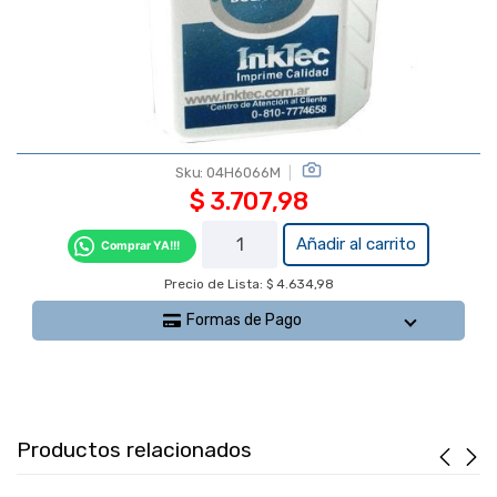
Sku:
04H6066M
$
3.707,98
Botella x
Añadir al carrito
Comprar YA!!!
1/4 Lt.
Precio de Lista: $ 4.634,98
Tinta HP
MAGENTA
Formas de Pago
InkTec
cantidad
Productos relacionados