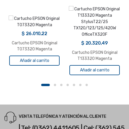
$
26.010,22
$
20.320,49
Cartucho EPSON Original
T073320 Magenta
Cartucho EPSON Original
T133320 Magenta
Añadir al carrito
StylusT22/25
Añadir al carrito
TX120/123/125/420W
OfficeTX320F
VENTA TELEFÓNICA Y ATENCIÓN AL CLIENTE
| Tel: (0362) 4411605 | Cel: (362) 545