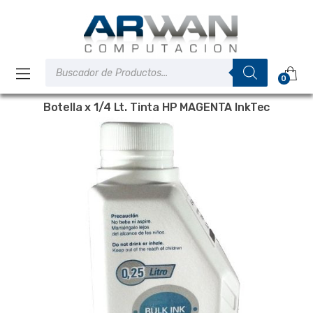
Saltar
Saltar
a
al
la
contenido
navegación
Búsqueda
de
0
productos
Botella x 1/4 Lt. Tinta HP MAGENTA InkTec