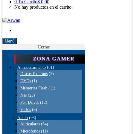
0
Tu Carrito
$ 0,00
No hay productos en el carrito.
Menú
Cerrar
ZONA GAMER
Almacenamiento
(61)
Discos Externos
(5)
DVDs
(1)
Memorias Flash
(11)
Nas
(23)
Pen Drives
(12)
Varios
(9)
Audio
(98)
Auriculares
(64)
Micrófonos
(11)