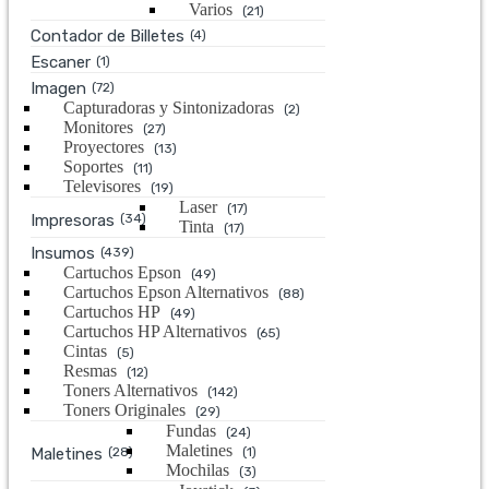
Varios
(21)
Contador de Billetes
(4)
Escaner
(1)
Imagen
(72)
Capturadoras y Sintonizadoras
(2)
Monitores
(27)
Proyectores
(13)
Soportes
(11)
Televisores
(19)
Laser
(17)
Impresoras
(34)
Tinta
(17)
Insumos
(439)
Cartuchos Epson
(49)
Cartuchos Epson Alternativos
(88)
Cartuchos HP
(49)
Cartuchos HP Alternativos
(65)
Cintas
(5)
Resmas
(12)
Toners Alternativos
(142)
Toners Originales
(29)
Fundas
(24)
Maletines
Maletines
(28)
(1)
Mochilas
(3)