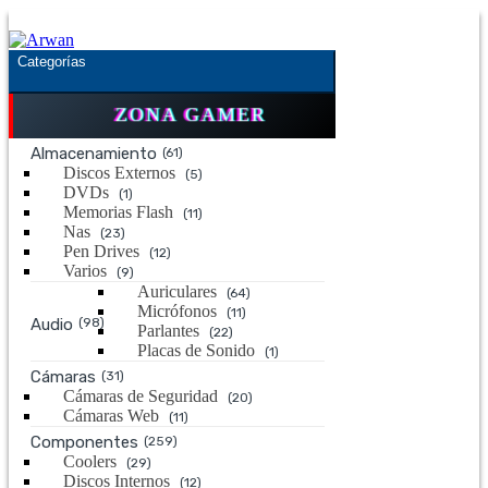
Saltar
Saltar
a
al
la
contenido
Categorías
navegación
ZONA GAMER
Almacenamiento
(61)
Discos Externos
(5)
DVDs
(1)
Memorias Flash
(11)
Nas
(23)
Pen Drives
(12)
Varios
(9)
Auriculares
(64)
Micrófonos
(11)
Audio
(98)
Parlantes
(22)
Placas de Sonido
(1)
Cámaras
(31)
Cámaras de Seguridad
(20)
Cámaras Web
(11)
Componentes
(259)
Coolers
(29)
Discos Internos
(12)