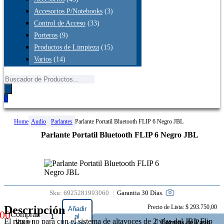
Accesorios P/Notebooks
(3)
Control de Acceso
(33)
Porteros
(9)
Productos de Limpieza
(15)
Varios
(14)
Búsqueda
de
productos
0
Home
Audio
Parlantes
Parlante Portatil Bluetooth FLIP 6 Negro JBL
Parlante Portatil Bluetooth FLIP 6 Negro JBL
Garantia 30 Días.
Sku:
6925281993060
Descripción
Precio de Lista: $ 293.750,00
Añadir
00
Comprar
Parlante
al
El ritmo no para con el sistema de altavoces de 2 vías del JBL Flip
Formas de Pago
YA!!!
carrito