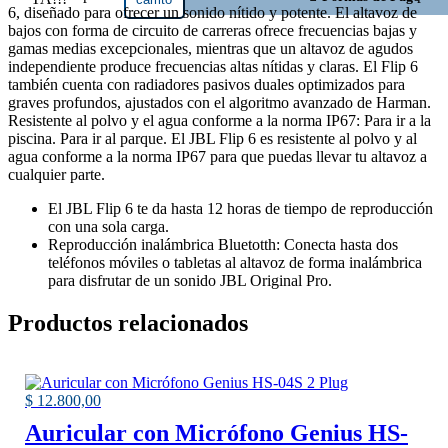
Portatil
6, diseñado para ofrecer un sonido nítido y potente. El altavoz de
Bluetooth
bajos con forma de circuito de carreras ofrece frecuencias bajas y
FLIP 6
gamas medias excepcionales, mientras que un altavoz de agudos
Negro
independiente produce frecuencias altas nítidas y claras. El Flip 6
JBL
también cuenta con radiadores pasivos duales optimizados para
cantidad
graves profundos, ajustados con el algoritmo avanzado de Harman.
Resistente al polvo y el agua conforme a la norma IP67: Para ir a la
piscina. Para ir al parque. El JBL Flip 6 es resistente al polvo y al
agua conforme a la norma IP67 para que puedas llevar tu altavoz a
cualquier parte.
El JBL Flip 6 te da hasta 12 horas de tiempo de reproducción
con una sola carga.
Reproducción inalámbrica Bluetotth: Conecta hasta dos
teléfonos móviles o tabletas al altavoz de forma inalámbrica
para disfrutar de un sonido JBL Original Pro.
Productos relacionados
$
12.800,00
Auricular con Micrófono Genius HS-