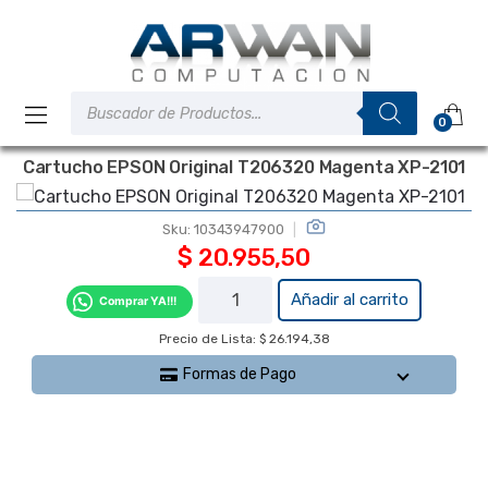
Saltar
Saltar
a
al
la
contenido
navegación
Búsqueda
de
0
productos
Cartucho EPSON Original T206320 Magenta XP-2101
Sku:
10343947900
$
20.955,50
Cartucho
Añadir al carrito
Comprar YA!!!
EPSON
Precio de Lista: $ 26.194,38
Original
T206320
Formas de Pago
Magenta
XP-2101
cantidad