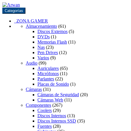
Saltar
Saltar
a
al
Categorías
la
contenido
navegación
ZONA GAMER
Almacenamiento
(61)
Discos Externos
(5)
DVDs
(1)
Memorias Flash
(11)
Nas
(23)
Pen Drives
(12)
Varios
(9)
Audio
(99)
Auriculares
(65)
Micrófonos
(11)
Parlantes
(22)
Placas de Sonido
(1)
Cámaras
(31)
Cámaras de Seguridad
(20)
Cámaras Web
(11)
Componentes
(267)
Coolers
(29)
Discos Internos
(13)
Discos Internos SSD
(35)
Fuentes
(28)