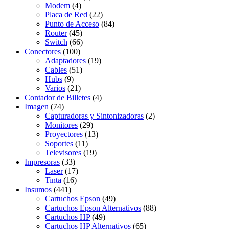
Modem
(4)
Placa de Red
(22)
Punto de Acceso
(84)
Router
(45)
Switch
(66)
Conectores
(100)
Adaptadores
(19)
Cables
(51)
Hubs
(9)
Varios
(21)
Contador de Billetes
(4)
Imagen
(74)
Capturadoras y Sintonizadoras
(2)
Monitores
(29)
Proyectores
(13)
Soportes
(11)
Televisores
(19)
Impresoras
(33)
Laser
(17)
Tinta
(16)
Insumos
(441)
Cartuchos Epson
(49)
Cartuchos Epson Alternativos
(88)
Cartuchos HP
(49)
Cartuchos HP Alternativos
(65)