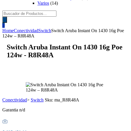
Varios
(14)
Búsqueda
de
productos
0
Home
Conectividad
Switch
Switch Aruba Instant On 1430 16g Poe
124w – R8R48A
Switch Aruba Instant On 1430 16g Poe
124w - R8R48A
A PEDIDO
Conectividad
>
Switch
Sku:
ma_R8R48A
Garantia n/d