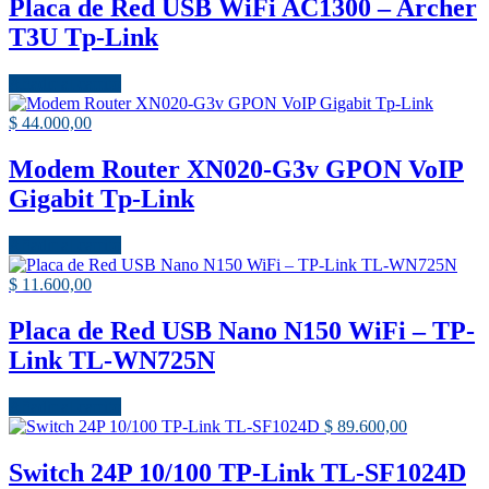
Placa de Red USB WiFi AC1300 – Archer
T3U Tp-Link
Añadir al carrito
$
44.000,00
Modem Router XN020-G3v GPON VoIP
Gigabit Tp-Link
Añadir al carrito
$
11.600,00
Placa de Red USB Nano N150 WiFi – TP-
Link TL-WN725N
Añadir al carrito
$
89.600,00
Switch 24P 10/100 TP-Link TL-SF1024D