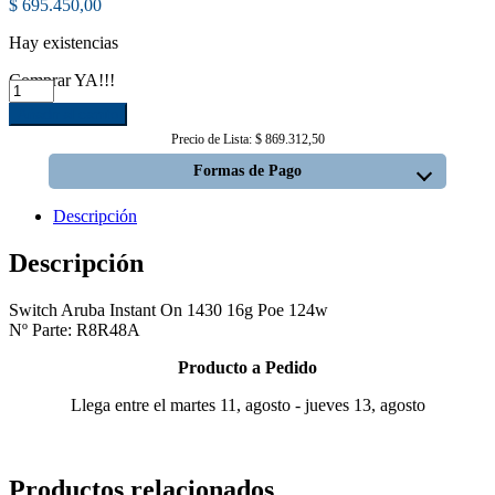
$
695.450,00
Hay existencias
Comprar YA!!!
Switch
Aruba
Añadir al carrito
Instant
Precio de Lista: $ 869.312,50
On
1430
Formas de Pago
16g
Poe
Descripción
124w
-
Descripción
R8R48A
cantidad
Switch Aruba Instant On 1430 16g Poe 124w
Nº Parte: R8R48A
Producto a Pedido
Llega entre el martes 11, agosto - jueves 13, agosto
Productos relacionados