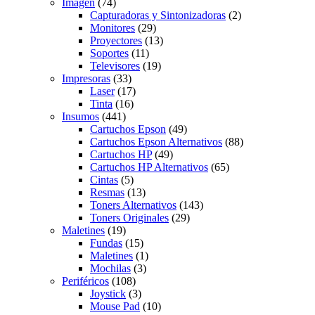
Imagen
(74)
Capturadoras y Sintonizadoras
(2)
Monitores
(29)
Proyectores
(13)
Soportes
(11)
Televisores
(19)
Impresoras
(33)
Laser
(17)
Tinta
(16)
Insumos
(441)
Cartuchos Epson
(49)
Cartuchos Epson Alternativos
(88)
Cartuchos HP
(49)
Cartuchos HP Alternativos
(65)
Cintas
(5)
Resmas
(13)
Toners Alternativos
(143)
Toners Originales
(29)
Maletines
(19)
Fundas
(15)
Maletines
(1)
Mochilas
(3)
Periféricos
(108)
Joystick
(3)
Mouse Pad
(10)