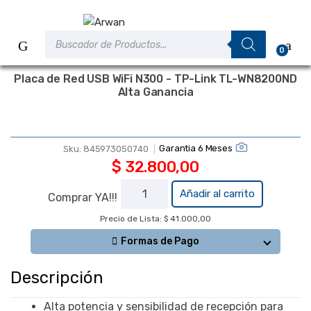
Saltar
Saltar
a
al
Búsqueda
la
contenido
de
0
productos
navegación
Placa de Red USB WiFi N300 - TP-Link TL-WN8200ND
Alta Ganancia
Garantia 6 Meses
Sku:
845973050740
$
32.800,00
Placa de
Añadir al carrito
Comprar YA!!!
Red USB
Precio de Lista: $ 41.000,00
WiFi N300 -
TP-Link
Formas de Pago
TL-
WN8200ND
Descripción
Alta
Alta potencia y sensibilidad de recepción para
Ganancia