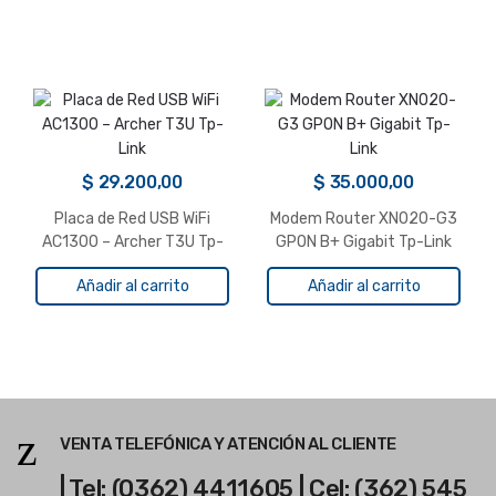
$
29.200,00
$
35.000,00
Placa de Red USB WiFi
Modem Router XN020-G3
AC1300 – Archer T3U Tp-
GPON B+ Gigabit Tp-Link
Link
Añadir al carrito
Añadir al carrito
VENTA TELEFÓNICA Y ATENCIÓN AL CLIENTE
| Tel: (0362) 4411605 | Cel: (362) 545