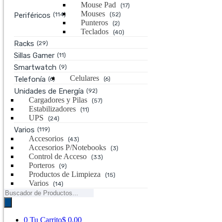
Mouse Pad
(17)
Mouses
Periféricos
(114)
(52)
Punteros
(2)
Teclados
(40)
Racks
(29)
Sillas Gamer
(11)
Smartwatch
(9)
Celulares
Telefonía
(6)
(6)
Unidades de Energía
(92)
Cargadores y Pilas
(57)
Estabilizadores
(11)
UPS
(24)
Varios
(119)
Accesorios
(43)
Accesorios P/Notebooks
(3)
Control de Acceso
(33)
Porteros
(9)
Productos de Limpieza
(15)
Varios
(14)
Búsqueda
de
productos
0
Tu Carrito
$ 0,00