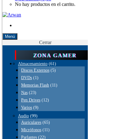
No hay productos en el carrito.
Menú
Cerrar
ZONA GAMER
Almacenamiento
(61)
Discos Externos
(5)
DVDs
(1)
Memorias Flash
(11)
Nas
(23)
Pen Drives
(12)
Varios
(9)
Audio
(99)
Auriculares
(65)
Micrófonos
(11)
Parlantes
(22)