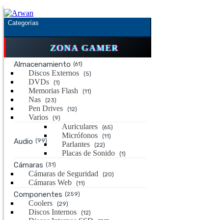
Saltar
Saltar
a
al
Categorías
la
contenido
navegación
ZONA GAMER
Almacenamiento
(61)
Discos Externos
(5)
DVDs
(1)
Memorias Flash
(11)
Nas
(23)
Pen Drives
(12)
Varios
(9)
Auriculares
(65)
Micrófonos
(11)
Audio
(99)
Parlantes
(22)
Placas de Sonido
(1)
Cámaras
(31)
Cámaras de Seguridad
(20)
Cámaras Web
(11)
Componentes
(259)
Coolers
(29)
Discos Internos
(12)