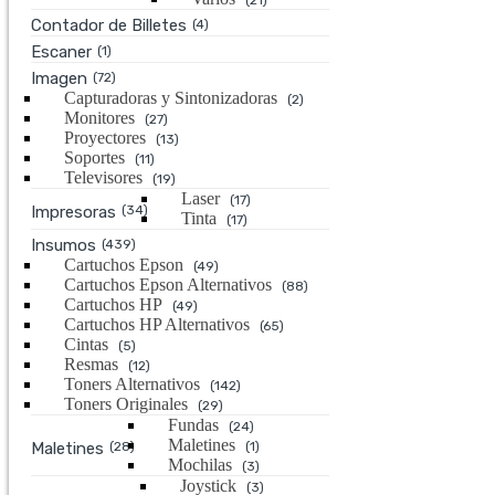
(21)
Contador de Billetes
(4)
Escaner
(1)
Imagen
(72)
Capturadoras y Sintonizadoras
(2)
Monitores
(27)
Proyectores
(13)
Soportes
(11)
Televisores
(19)
Laser
(17)
Impresoras
(34)
Tinta
(17)
Insumos
(439)
Cartuchos Epson
(49)
Cartuchos Epson Alternativos
(88)
Cartuchos HP
(49)
Cartuchos HP Alternativos
(65)
Cintas
(5)
Resmas
(12)
Toners Alternativos
(142)
Toners Originales
(29)
Fundas
(24)
Maletines
Maletines
(28)
(1)
Mochilas
(3)
Joystick
(3)