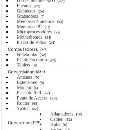
Discos Internos SSD
(33)
Fuentes
(29)
Gabinetes
(26)
Grabadoras
(1)
Memorias Notebook
(10)
Memorias PC
(17)
Microprocesadores
(27)
Motherboards
(51)
Placas de Video
(24)
Computadoras
(57)
Notebooks
(32)
PC de Escritorio
(20)
Tablets
(5)
Conectividad
(234)
Antenas
(10)
Extensores
(3)
Modem
(4)
Placa de Red
(22)
Punto de Acceso
(84)
Router
(45)
Switch
(66)
Adaptadores
(19)
Cables
(52)
Conectores
(100)
Hubs
(8)
Varios