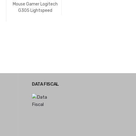
NX-70
Mouse Gamer Logitech
G305 Lightspeed
Wireless Azul 910-
006013
DATA FISCAL