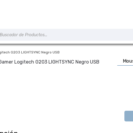
úsqueda
e
roductos
gitech G203 LIGHTSYNC Negro USB
Mou