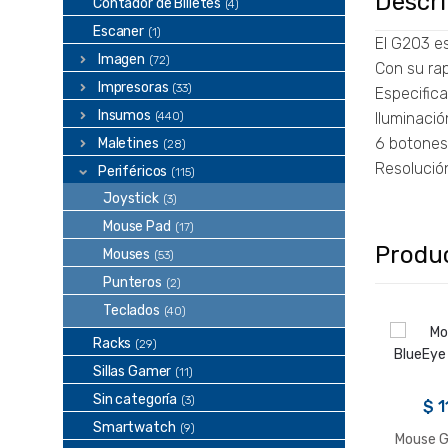
Descr
Contador de Billetes
(4)
Escaner
(1)
El G203 e
Imagen
(72)
Con su rap
Impresoras
(33)
Especific
Insumos
(440)
Iluminaci
6 botones
Maletines
(28)
Resolució
Periféricos
(115)
Joystick
(3)
Mouse Pad
(17)
Produ
Mouses
(53)
Punteros
(2)
Teclados
(40)
Racks
(29)
Sillas Gamer
(11)
Sin categoría
(3)
$
1
Smartwatch
(9)
Mouse G