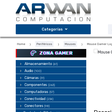
Saltar
Saltar
a
al
la
contenido
navegación
B
Categorías
d
p
Home
Periféricos
Mouses
Mouse Gamer Lo
ZONA GAMER
Almacenamiento
(61)
Audio
(100)
Cámaras
(31)
Componentes
(263)
Computadoras
(57)
Conectividad
(234)
Conectores
(98)