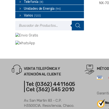
Telefonía
(8)
NX-70
Unidades de Energía
(94)
Varios
(120)
Búsqueda
de
productos
VENTA TELEFÓNICA Y
MÉTOD
ATENCIÓN AL CLIENTE
| Tel: (0362) 4411605
| Cel: (362) 545 2010
Garanti
Av. San Martin 83 - C.P.
H3500CIA. Resistencia, Chaco.