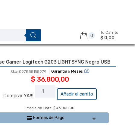
Tu Carrito
0
$ 0,00
se Gamer Logitech G203 LIGHTSYNC Negro USB
Garantia 6 Meses
Sku:
097855155979
$
36.800,00
Mouse
Añadir al carrito
Comprar YA!!!
Gamer
Logitech
Precio de Lista: $ 46.000,00
G203
Formas de Pago
LIGHTSYNC
Negro USB
cantidad