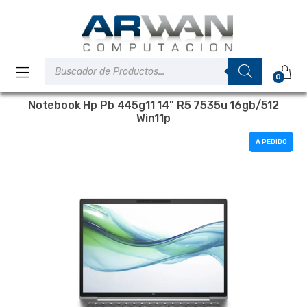
Saltar
Saltar
a
al
la
contenido
navegación
Búsqueda
de
0
productos
Notebook Hp Pb 445g11 14" R5 7535u 16gb/512
Win11p
A PEDIDO