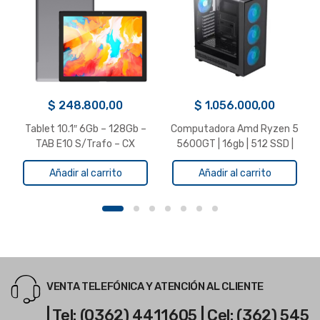
$
248.800,00
$
1.056.000,00
Tablet 10.1″ 6Gb – 128Gb –
Computadora Amd Ryzen 5
TAB E10 S/Trafo – CX
5600GT | 16gb | 512 SSD |
500w Gamer (Armada)
Añadir al carrito
Añadir al carrito
VENTA TELEFÓNICA Y ATENCIÓN AL CLIENTE
| Tel: (0362) 4411605 | Cel: (362) 545