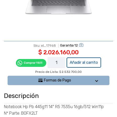
Garantia 12
Sku:
el_17968
$
2.026.160,00
Notebook
Añadir al carrito
Comprar YA!!!
Hp Pb
Precio de Lista: $ 2.532.700,00
445g11
14" R5
Formas de Pago
7535u
16gb/512
Descripción
Win11p
cantidad
Notebook Hp Pb 445g11 14″ R5 7535u 16gb/512 Win11p
Nº Parte: B0FX2LT