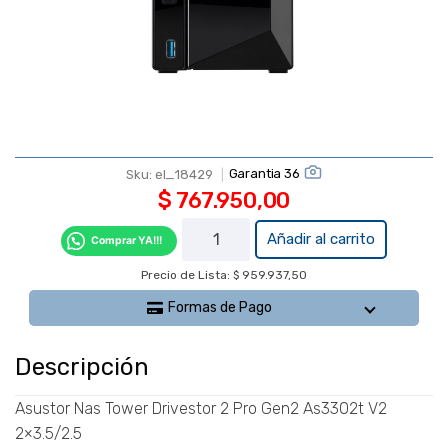
Garantia 36
Sku:
el_18429
$
767.950,00
Asustor
Añadir al carrito
Comprar YA!!!
Nas
Precio de Lista: $ 959.937,50
Tower
Drivestor
Formas de Pago
2 Pro
Gen2
Descripción
As3302t
V2
Asustor Nas Tower Drivestor 2 Pro Gen2 As3302t V2
2x3.5/2.5
2×3.5/2.5