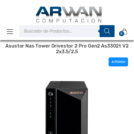
Saltar
Saltar
a
al
la
contenido
navegación
Búsqueda
de
0
productos
Asustor Nas Tower Drivestor 2 Pro Gen2 As3302t V2
2x3.5/2.5
A PEDIDO