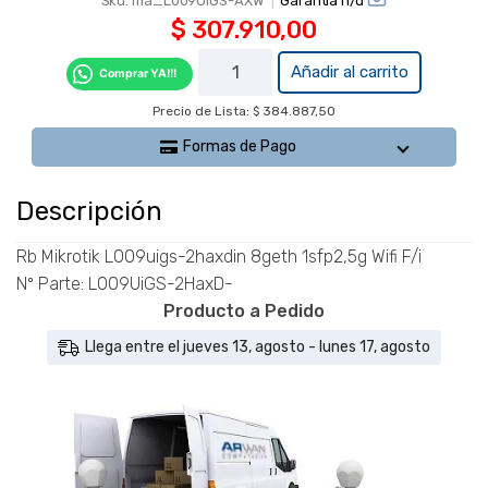
Garantia n/d
Sku:
ma_L009UIGS-AXW
$
307.910,00
Rb Mikrotik
Añadir al carrito
Comprar YA!!!
L009uigs-
Precio de Lista: $ 384.887,50
2haxdin
8geth
Formas de Pago
1sfp2,5g
Wifi F/i -
Descripción
L009UiGS-
2HaxD-
Rb Mikrotik L009uigs-2haxdin 8geth 1sfp2,5g Wifi F/i
cantidad
Nº Parte: L009UiGS-2HaxD-
Producto a Pedido
Llega entre el jueves 13, agosto - lunes 17, agosto