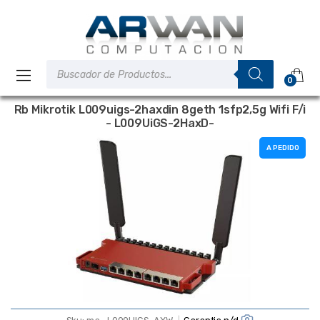
Saltar
Saltar
a
al
la
contenido
navegación
Búsqueda
de
0
productos
Rb Mikrotik L009uigs-2haxdin 8geth 1sfp2,5g Wifi F/i
- L009UiGS-2HaxD-
A PEDIDO