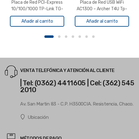
Placa de Red PCI-Express
Placa de Red USB WiFi
10/100/1000 TP-Link TG-
AC1300 – Archer T4U Tp-
3468
Link
Añadir al carrito
Añadir al carrito
VENTA TELEFÓNICA Y ATENCIÓN AL CLIENTE
| Tel: (0362) 4411605 | Cel: (362) 545
2010
Av. San Martin 83 - C.P. H3500CIA. Resistencia, Chaco.
Ubicación
MÉTODOS DE PAGO