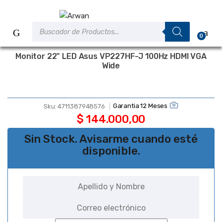
Saltar
Saltar
a
al
Búsqueda
la
contenido
de
0
productos
navegación
Monitor 22" LED Asus VP227HF-J 100Hz HDMI VGA
Wide
Garantia 12 Meses
Sku:
4711387948576
$
144.000,00
Sin Stock. Avisarme cuando esté
disponible.