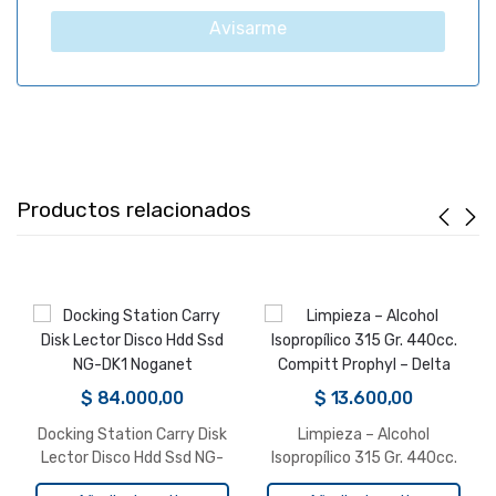
r
Avisarme
g
e
n
t
i
n
a
Productos relacionados
+
5
4
$
84.000,00
$
13.600,00
Docking Station Carry Disk
Limpieza – Alcohol
Lector Disco Hdd Ssd NG-
Isopropílico 315 Gr. 440cc.
DK1 Noganet
Compitt Prophyl – Delta