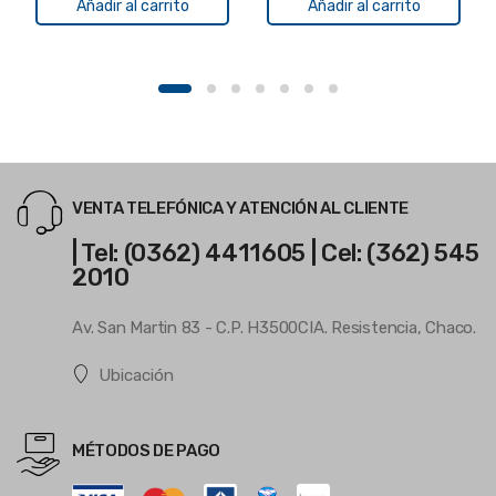
Añadir al carrito
Añadir al carrito
VENTA TELEFÓNICA Y ATENCIÓN AL CLIENTE
| Tel: (0362) 4411605 | Cel: (362) 545
2010
Av. San Martin 83 - C.P. H3500CIA. Resistencia, Chaco.
Ubicación
MÉTODOS DE PAGO