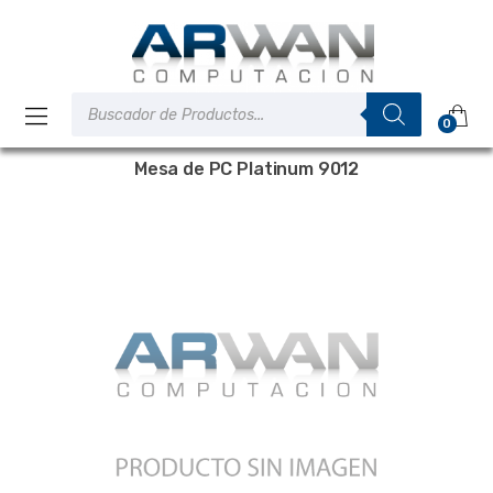
Saltar
Saltar
a
al
la
contenido
navegación
Búsqueda
de
0
productos
Mesa de PC Platinum 9012