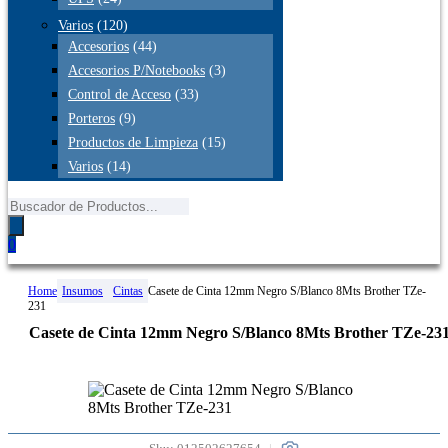
Varios
(120)
Accesorios
(44)
Accesorios P/Notebooks
(3)
Control de Acceso
(33)
Porteros
(9)
Productos de Limpieza
(15)
Varios
(14)
Búsqueda
de
productos
0
Home
Insumos
Cintas
Casete de Cinta 12mm Negro S/Blanco 8Mts Brother TZe-
231
Casete de Cinta 12mm Negro S/Blanco 8Mts Brother TZe-23