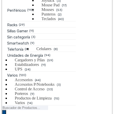
Joystick
(3)
Mouse Pad
(17)
Mouses
Periféricos
(115)
(53)
Punteros
(2)
Teclados
(40)
Racks
(29)
Sillas Gamer
(11)
Sin categoría
(3)
Smartwatch
(9)
Celulares
Telefonía
(8)
(8)
Unidades de Energía
(94)
Cargadores y Pilas
(59)
Estabilizadores
(11)
UPS
(24)
Varios
(120)
Accesorios
(44)
Accesorios P/Notebooks
(3)
Control de Acceso
(33)
Porteros
(9)
Productos de Limpieza
(15)
Varios
(14)
Búsqueda
de