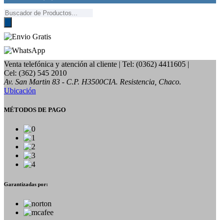
Búsqueda
de
productos
Venta telefónica y atención al cliente
| Tel: (0362) 4411605 |
Cel: (362) 545 2010
Av. San Martin 83 - C.P. H3500CIA. Resistencia, Chaco.
Ubicación
MÉTODOS DE PAGO
Garantizadas por: