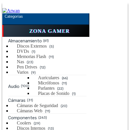
Saltar
Saltar
a
al
la
contenido
Categorías
navegación
ZONA GAMER
Almacenamiento
(61)
Discos Externos
(5)
DVDs
(1)
Memorias Flash
(11)
Nas
(23)
Pen Drives
(12)
Varios
(9)
Auriculares
(66)
Micrófonos
(11)
Audio
(100)
Parlantes
(22)
Placas de Sonido
(1)
Cámaras
(31)
Cámaras de Seguridad
(20)
Cámaras Web
(11)
Componentes
(263)
Coolers
(29)
Discos Internos
(13)