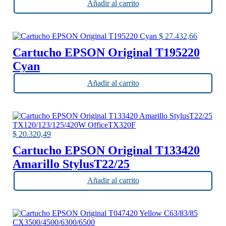
Añadir al carrito
$
27.432,66
Cartucho EPSON Original T195220
Cyan
Añadir al carrito
$
20.320,49
Cartucho EPSON Original T133420
Amarillo StylusT22/25
TX120/123/125/420W OfficeTX320F
Añadir al carrito