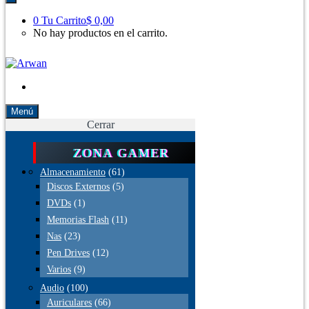
productos
0
Tu Carrito
$ 0,00
No hay productos en el carrito.
Menú
Cerrar
ZONA GAMER
Almacenamiento
(61)
Discos Externos
(5)
DVDs
(1)
Memorias Flash
(11)
Nas
(23)
Pen Drives
(12)
Varios
(9)
Audio
(100)
Auriculares
(66)