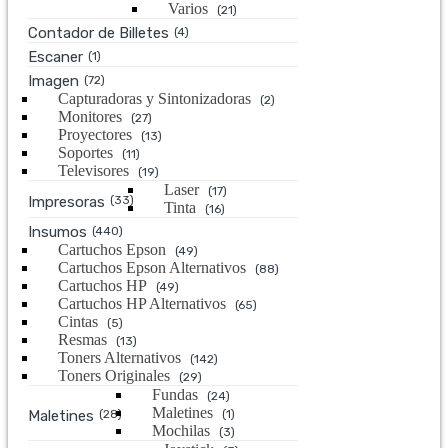
Varios
(21)
Contador de Billetes
(4)
Escaner
(1)
Imagen
(72)
Capturadoras y Sintonizadoras
(2)
Monitores
(27)
Proyectores
(13)
Soportes
(11)
Televisores
(19)
Laser
(17)
Impresoras
(33)
Tinta
(16)
Insumos
(440)
Cartuchos Epson
(49)
Cartuchos Epson Alternativos
(88)
Cartuchos HP
(49)
Cartuchos HP Alternativos
(65)
Cintas
(5)
Resmas
(13)
Toners Alternativos
(142)
Toners Originales
(29)
Fundas
(24)
Maletines
Maletines
(28)
(1)
Mochilas
(3)