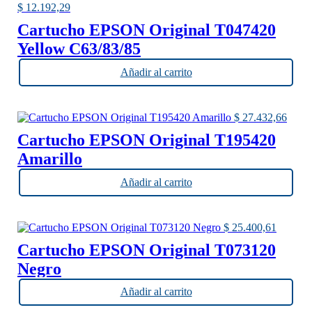
$
12.192,29
Cartucho EPSON Original T047420
Yellow C63/83/85
CX3500/4500/6300/6500
Añadir al carrito
$
27.432,66
Cartucho EPSON Original T195420
Amarillo
Añadir al carrito
$
25.400,61
Cartucho EPSON Original T073120
Negro
Añadir al carrito