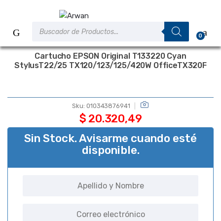
Saltar
Saltar
a
al
Búsqueda
la
contenido
de
0
productos
navegación
Cartucho EPSON Original T133220 Cyan
StylusT22/25 TX120/123/125/420W OfficeTX320F
Sku:
010343876941
$
20.320,49
Sin Stock. Avisarme cuando esté
disponible.