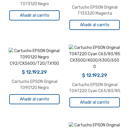
T073120 Negro
Cartucho EPSON Original
T133320 Magenta
Añadir al carrito
StylusT22/25
Añadir al carrito
TX120/123/125/420W
OfficeTX320F
$
12.192,29
$
12.192,29
Cartucho EPSON Original
Cartucho EPSON Original
T090120 Negro
T047220 Cyan C63/83/85
C92/CX5600/T20/TX100
CX3500/4500/6300/650
Añadir al carrito
Añadir al carrito
0