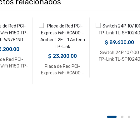
ctos relacionados
$
89.600,00
5.200,00
Switch 24P 10/100
$
23.200,00
TP-Link TL-SF1024
 de Red PCI-
 WiFi N150 TP-
Placa de Red PCI-
TL-WN781ND
Express WiFi AC600 –
Archer T2E – 1 Antena
TP-Link