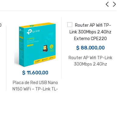
$
88.000,00
$
D
Router AP Wifi TP-Link
Ubiqu
300Mbps 2.4Ghz
Ext
Externo CPE220
$
11.600,00
Placa de Red USB Nano
N150 WiFi – TP-Link TL-
WN725N