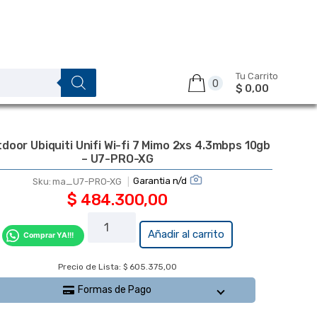
Tu Carrito
0
$ 0,00
door Ubiquiti Unifi Wi-fi 7 Mimo 2xs 4.3mbps 10gb
– U7-PRO-XG
Garantia n/d
Sku:
ma_U7-PRO-XG
$
484.300,00
Ap
Añadir al carrito
Comprar YA!!!
Outdoor
Ubiquiti
Precio de Lista: $ 605.375,00
Unifi Wi-
Formas de Pago
fi 7 Mimo
2xs