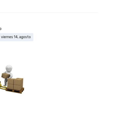
4.3mbps
10gb -
U7-PRO-
XG
o
cantidad
- viernes 14, agosto