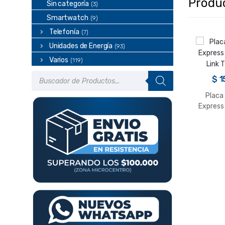
Produ
Sin categoría
(3)
Smartwatch
(9)
Telefonía
(7)
Unidades de Energía
(93)
Varios
(119)
Búsqueda
$
1
de
productos
Placa
Express
Link 