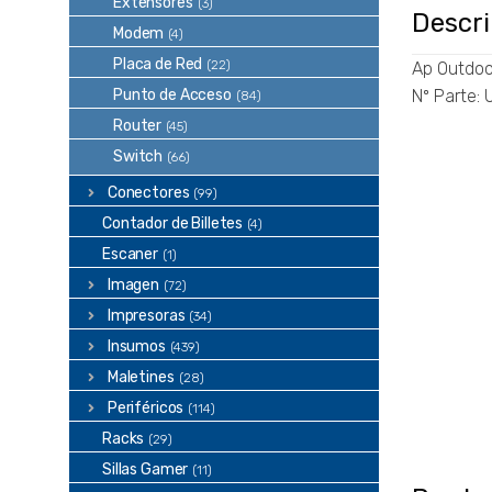
Extensores
(3)
Descr
Modem
(4)
Placa de Red
(22)
Ap Outdoor
Punto de Acceso
Nº Parte:
(84)
Router
(45)
Switch
(66)
Conectores
(99)
Contador de Billetes
(4)
Escaner
(1)
Imagen
(72)
Impresoras
(34)
Insumos
(439)
Maletines
(28)
Periféricos
(114)
Racks
(29)
Sillas Gamer
(11)