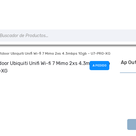
úsqueda
e
roductos
tdoor Ubiquiti Unifi Wi-fi 7 Mimo 2xs 4.3mbps 10gb – U7-PRO-XG
Ap Out
A PEDIDO