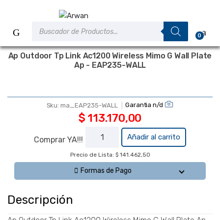
Saltar
Saltar
a
al
Búsqueda
la
contenido
de
0
productos
navegación
Ap Outdoor Tp Link Ac1200 Wireless Mimo G Wall Plate
Ap - EAP235-WALL
A PEDIDO
Garantia n/d
Sku:
ma_EAP235-WALL
$
113.170,00
Ap
Añadir al carrito
Comprar YA!!!
Outdoor
Precio de Lista: $ 141.462,50
Tp Link
Ac1200
Formas de Pago
Wireless
Mimo G
Descripción
Wall
Plate Ap