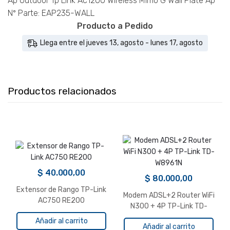
Ap Outdoor Tp Link Ac1200 Wireless Mimo G Wall Plate Ap
-
Nº Parte: EAP235-WALL
EAP235-
Producto a Pedido
WALL
Llega entre el jueves 13, agosto - lunes 17, agosto
cantidad
Productos relacionados
$
40.000,00
$
80.000,00
Extensor de Rango TP-Link
Modem ADSL+2 Router WiFi
AC750 RE200
N300 + 4P TP-Link TD-
W8961N
Añadir al carrito
Añadir al carrito