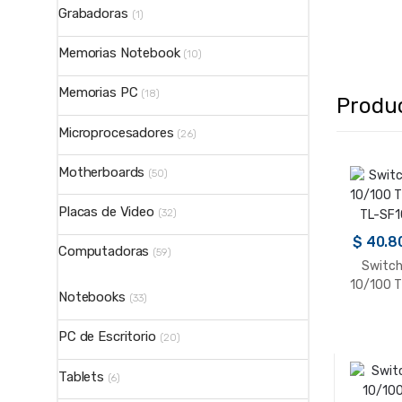
Grabadoras
(1)
Memorias Notebook
(10)
Memorias PC
(18)
Produ
Microprocesadores
(26)
Motherboards
(50)
Placas de Video
(32)
$
40.8
Computadoras
(59)
Switch
10/100 T
Notebooks
(33)
TL-SF1
PC de Escritorio
(20)
Tablets
(6)