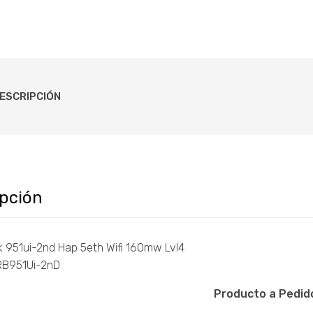
RB951U
2nD
cantid
ESCRIPCIÓN
ipción
ik 951ui-2nd Hap 5eth Wifi 160mw Lvl4
 RB951Ui-2nD
Producto a Pedid