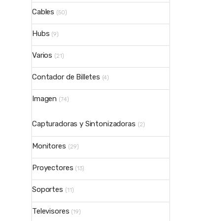
Cables
(50)
Hubs
(9)
Varios
(21)
Contador de Billetes
(4)
Imagen
(74)
Capturadoras y Sintonizadoras
(2)
Monitores
(29)
Proyectores
(13)
Soportes
(11)
Televisores
(19)