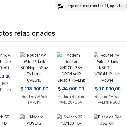
Llega entre el martes 11, agosto -
ctos relacionados
00,00
 16P
$
108.000,00
$
44.000,00
$
70.000,00
P-Link
016D
Router AP Wifi
Modem Router
Router 4P Wifi
TP-Link
XN020-G3v
TP-Link N300
300Mbps 5Ghz
GPON VoIP
TL-WR841HP
Externo
Gigabit Tp-Link
High Power
CPE510