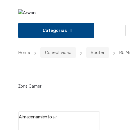
Saltar
Saltar
a
al
la
contenido
navegación
B
Categorías
d
p
Home
Conectividad
Router
Rb Mi
Zona Gamer
Almacenamiento
(61)