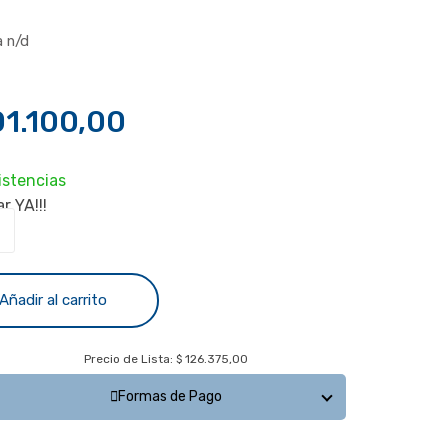
a n/d
1.100,00
istencias
r YA!!!
k
Añadir al carrito
Precio de Lista: $ 126.375,00
Formas de Pago