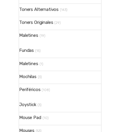
Toners Alternativos
(143)
Toners Originales
(29)
Maletines
(19)
Fundas
(15)
Maletines
(1)
Mochilas
(3)
Periféricos
(108)
Joystick
(3)
Mouse Pad
(10)
Mouses
(53)