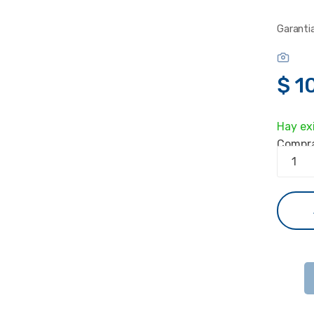
Garanti
$
10
Hay ex
Compra
Rb
Mikroti
951ui-
2nd
Hap
5eth
Wifi
160mw
Lvl4
-