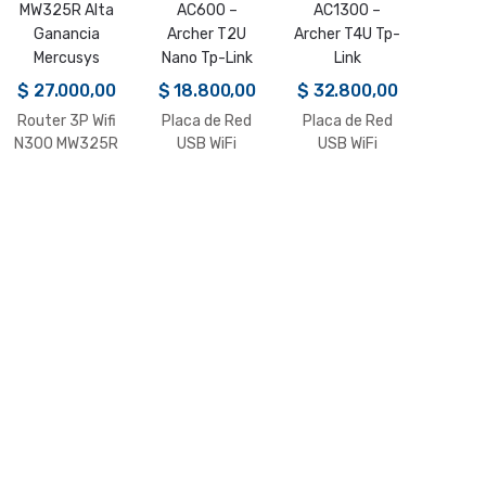
$
27.000,00
$
18.800,00
$
32.800,00
Router 3P Wifi
Placa de Red
Placa de Red
N300 MW325R
USB WiFi
USB WiFi
Alta Ganancia
AC600 –
AC1300 –
Mercusys
Archer T2U
Archer T4U Tp-
Nano Tp-Link
Link