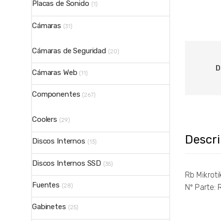
Placas de Sonido
(1)
Cámaras
(31)
Cámaras de Seguridad
(20)
D
Cámaras Web
(11)
Componentes
(267)
Coolers
(29)
Descr
Discos Internos
(13)
Discos Internos SSD
(35)
Rb Mikrot
Fuentes
(28)
Nº Parte:
Gabinetes
(25)