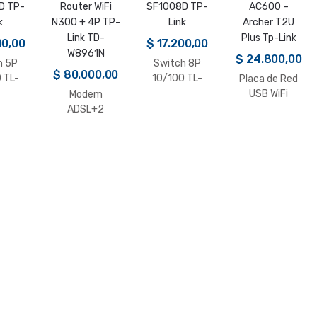
00,00
$
17.200,00
$
24.800,00
h 5P
Switch 8P
$
80.000,00
 TL-
10/100 TL-
Placa de Red
D TP-
SF1008D TP-
USB WiFi
Modem
k
Link
AC600 –
ADSL+2
Archer T2U
Router WiFi
Plus Tp-Link
N300 + 4P TP-
Link TD-
W8961N