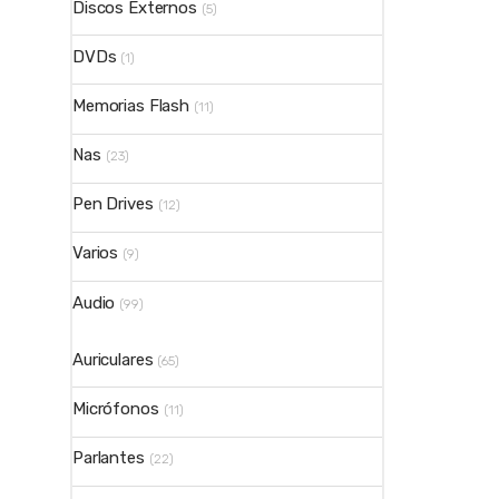
Discos Externos
(5)
DVDs
(1)
Memorias Flash
(11)
Nas
(23)
Pen Drives
(12)
Varios
(9)
Audio
(99)
Auriculares
(65)
Micrófonos
(11)
Parlantes
(22)