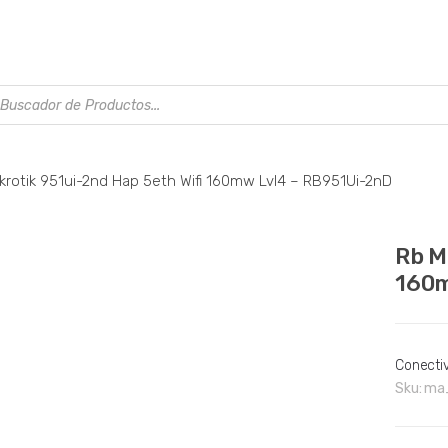
úsqueda
e
roductos
krotik 951ui-2nd Hap 5eth Wifi 160mw Lvl4 – RB951Ui-2nD
Rb M
A PEDIDO
160m
Conecti
Sku:
ma