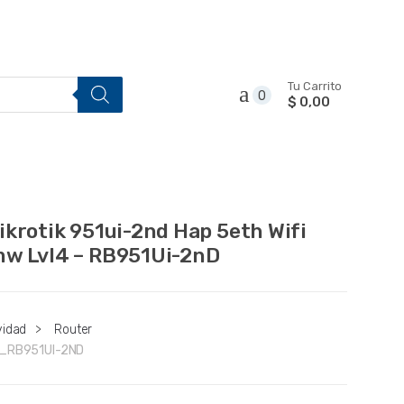
Tu Carrito
0
$ 0,00
ikrotik 951ui-2nd Hap 5eth Wifi
w Lvl4 – RB951Ui-2nD
vidad
>
Router
_RB951UI-2ND