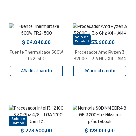
Solo en
Combo!
$
84.840,00
$
153.600,00
Fuente Thermaltake 500W
Procesador Amd Ryzen 3
TR2-500
3200G – 3.6 Ghz X4 – AM4
Añadir al carrito
Añadir al carrito
Solo en
Combo!
$
273.600,00
$
128.000,00