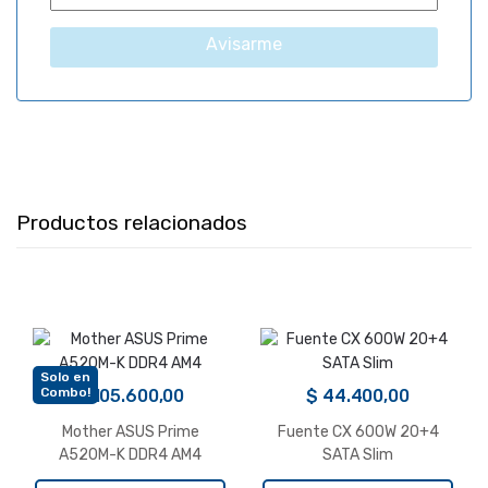
Avisarme
Productos relacionados
Solo en
Combo!
$
105.600,00
$
44.400,00
Mother ASUS Prime
Fuente CX 600W 20+4
A520M-K DDR4 AM4
SATA Slim