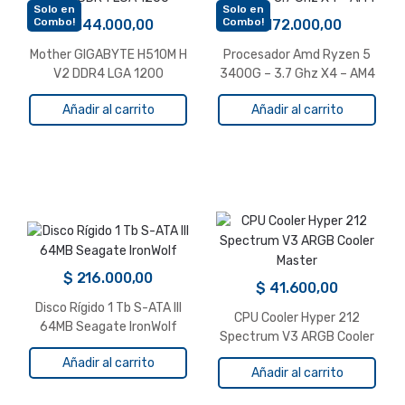
Solo en
Solo en
Combo!
Combo!
$
144.000,00
$
172.000,00
Mother GIGABYTE H510M H
Procesador Amd Ryzen 5
V2 DDR4 LGA 1200
3400G – 3.7 Ghz X4 – AM4
Añadir al carrito
Añadir al carrito
$
216.000,00
$
41.600,00
Disco Rígido 1 Tb S-ATA III
CPU Cooler Hyper 212
64MB Seagate IronWolf
Spectrum V3 ARGB Cooler
Master
Añadir al carrito
Añadir al carrito