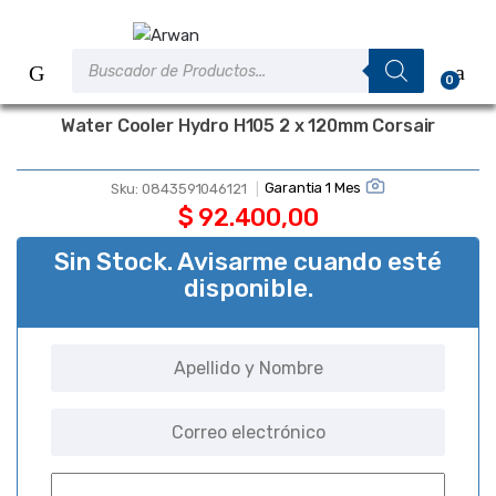
Saltar
Saltar
a
al
Búsqueda
la
contenido
de
0
productos
navegación
Water Cooler Hydro H105 2 x 120mm Corsair
Garantia 1 Mes
Sku:
0843591046121
$
92.400,00
Sin Stock. Avisarme cuando esté
disponible.