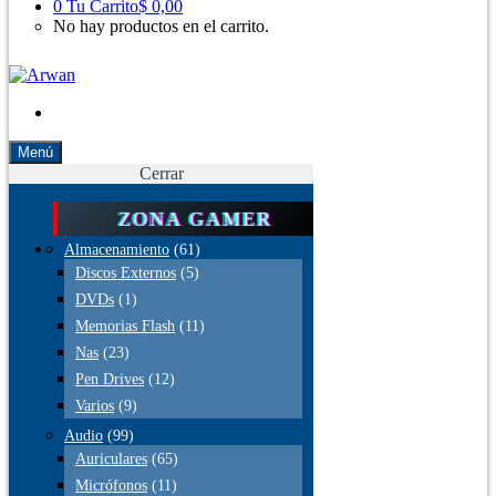
0
Tu Carrito
$ 0,00
No hay productos en el carrito.
Menú
Cerrar
ZONA GAMER
Almacenamiento
(61)
Discos Externos
(5)
DVDs
(1)
Memorias Flash
(11)
Nas
(23)
Pen Drives
(12)
Varios
(9)
Audio
(99)
Auriculares
(65)
Micrófonos
(11)