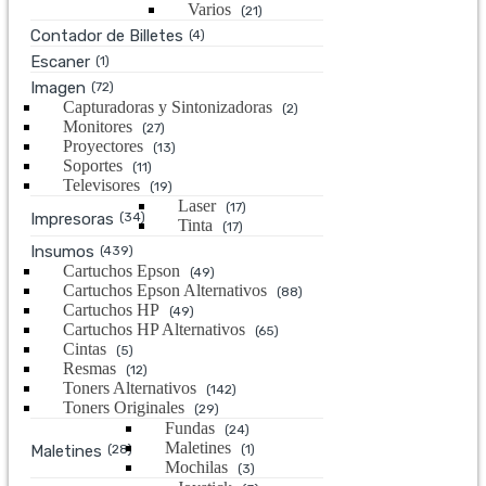
Varios
(21)
Contador de Billetes
(4)
Escaner
(1)
Imagen
(72)
Capturadoras y Sintonizadoras
(2)
Monitores
(27)
Proyectores
(13)
Soportes
(11)
Televisores
(19)
Laser
(17)
Impresoras
(34)
Tinta
(17)
Insumos
(439)
Cartuchos Epson
(49)
Cartuchos Epson Alternativos
(88)
Cartuchos HP
(49)
Cartuchos HP Alternativos
(65)
Cintas
(5)
Resmas
(12)
Toners Alternativos
(142)
Toners Originales
(29)
Fundas
(24)
Maletines
Maletines
(28)
(1)
Mochilas
(3)