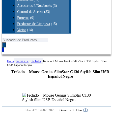
Accesorios P/Notebooks
(3)
Control de Acceso
(33)
Porteros
(9)
Productos de Limpieza
(15)
Varios
(14)
Búsqueda
de
productos
0
Home
Periféricos
Teclados
Teclado + Mouse Genius SlimStar C130 Stylish Slim
USB Español Negro
Teclado + Mouse Genius SlimStar C130 Stylish Slim USB
Español Negro
Garantia 30 Días
Sku:
4710268252023