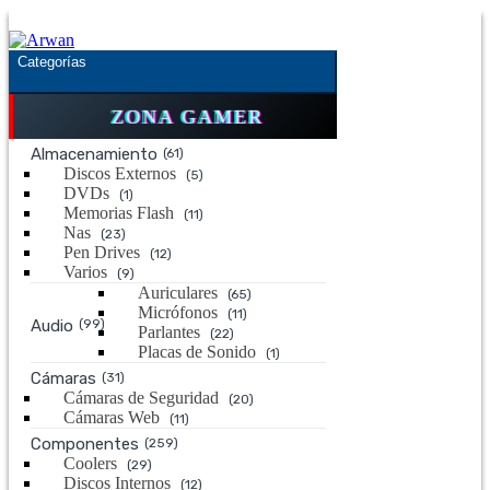
Saltar
Saltar
a
al
la
contenido
Categorías
navegación
ZONA GAMER
Almacenamiento
(61)
Discos Externos
(5)
DVDs
(1)
Memorias Flash
(11)
Nas
(23)
Pen Drives
(12)
Varios
(9)
Auriculares
(65)
Micrófonos
(11)
Audio
(99)
Parlantes
(22)
Placas de Sonido
(1)
Cámaras
(31)
Cámaras de Seguridad
(20)
Cámaras Web
(11)
Componentes
(259)
Coolers
(29)
Discos Internos
(12)