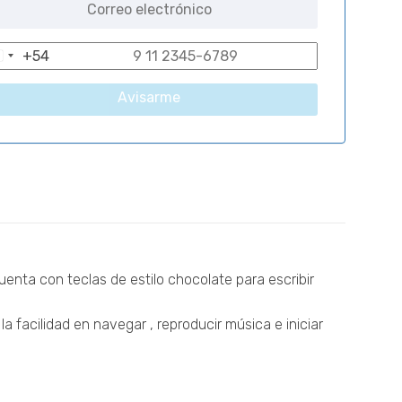
+54
A
r
Avisarme
g
e
n
t
n
a
+
cuenta con teclas de estilo chocolate para escribir
5
4
 facilidad en navegar , reproducir música e iniciar