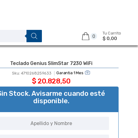
Tu Carrito
0
$ 0,00
Teclado Genius SlimStar 7230 WiFi
Garantia 1 Mes
Sku:
4710268259633
$
20.828,50
Sin Stock. Avisarme cuando esté
disponible.