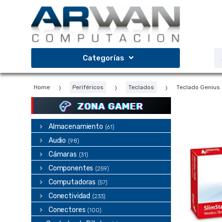
Saltar
Saltar
a
al
la
contenido
navegación
B
Categorías
d
p
Home
Periféricos
Teclados
Teclado Genius 
ZONA GAMER
Almacenamiento
(61)
Audio
(98)
Cámaras
(31)
Componentes
(259)
Computadoras
(57)
Conectividad
(233)
Conectores
(100)