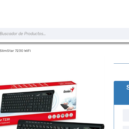
úsqueda
e
roductos
SlimStar 7230 WiFi