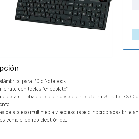
ipción
i
nalámbrico para PC o Notebook
m chato con teclas “chocolate”
e para el trabajo diario en casa o en la oficina. Slimstar 7230 
nte.
as de acceso multimedia y acceso rápido incorporadas brindan la
es como el correo electrónico..