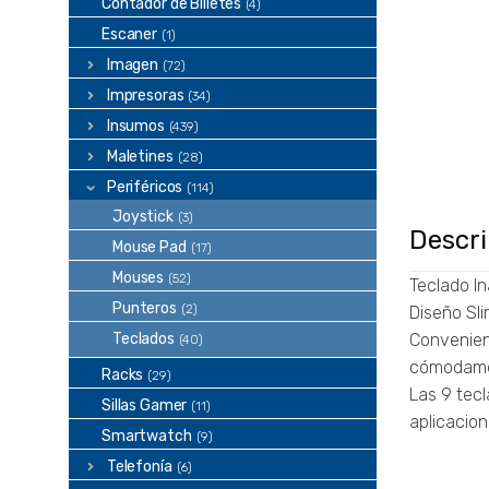
Contador de Billetes
(4)
Escaner
(1)
Imagen
(72)
Impresoras
(34)
Insumos
(439)
Maletines
(28)
Periféricos
(114)
Joystick
(3)
Descr
Mouse Pad
(17)
Mouses
(52)
Teclado I
Punteros
(2)
Diseño Sli
Teclados
Convenient
(40)
cómodame
Racks
(29)
Las 9 tecl
Sillas Gamer
(11)
aplicacion
Smartwatch
(9)
Telefonía
(6)