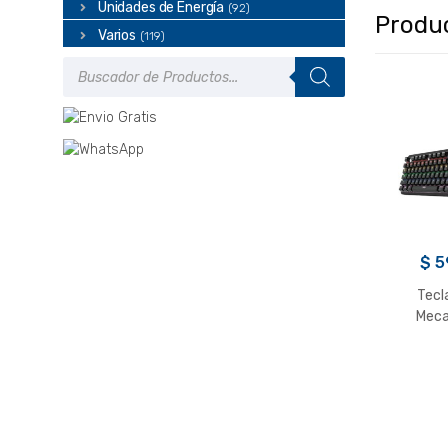
Unidades de Energía
(92)
Produ
Varios
(119)
Búsqueda
de
productos
$
5
Tecl
Meca
GXT86