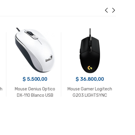
$
5.500,00
$
36.800,00
$
ch
Mouse Genius Optico
Mouse Gamer Logitech
Mouse
DX-110 Blanco USB
G203 LIGHTSYNC
m190 N
Negro USB