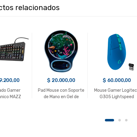
ctos relacionados
9.200,00
$
20.000,00
$
60.000,00
ado Gamer
Pad Mouse con Soporte
Mouse Gamer Logite
nico MAZZ
de Mano en Gel de
G305 Lightspeed
3 Trust USB
Silicona Ocean
Wireless Azul 910-
006013