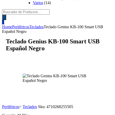
Varios
(14)
Búsqueda
de
productos
0
Home
Periféricos
Teclados
Teclado Genius KB-100 Smart USB
Español Negro
Teclado Genius KB-100 Smart USB
Español Negro
Periféricos
>
Teclados
Sku:
4710268255505