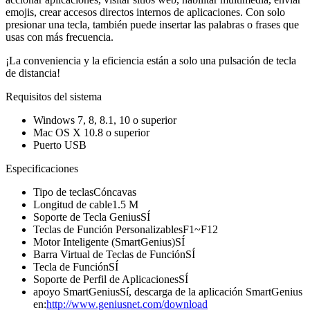
emojis, crear accesos directos internos de aplicaciones. Con solo
presionar una tecla, también puede insertar las palabras o frases que
usas con más frecuencia.
¡La conveniencia y la eficiencia están a solo una pulsación de tecla
de distancia!
Requisitos del sistema
Windows 7, 8, 8.1, 10 o superior
Mac OS X 10.8 o superior
Puerto USB
Especificaciones
Tipo de teclas
Cóncavas
Longitud de cable
1.5 M
Soporte de Tecla Genius
SÍ
Teclas de Función Personalizables
F1~F12
Motor Inteligente (SmartGenius)
SÍ
Barra Virtual de Teclas de Función
SÍ
Tecla de Función
SÍ
Soporte de Perfil de Aplicaciones
SÍ
apoyo SmartGenius
Sí, descarga de la aplicación SmartGenius
en:
http://www.geniusnet.com/download