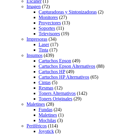
Escaner
(1)
Imagen
(72)
Capturadoras y Sintonizadoras
(2)
Monitores
(27)
Proyectores
(13)
Soportes
(11)
Televisores
(19)
Impresoras
(34)
Laser
(17)
Tinta
(17)
Insumos
(439)
Cartuchos Epson
(49)
Cartuchos Epson Alternativos
(88)
Cartuchos HP
(49)
Cartuchos HP Alternativos
(65)
Cintas
(5)
Resmas
(12)
Toners Alternativos
(142)
Toners Originales
(29)
Maletines
(28)
Fundas
(24)
Maletines
(1)
Mochilas
(3)
Periféricos
(114)
Joystick
(3)