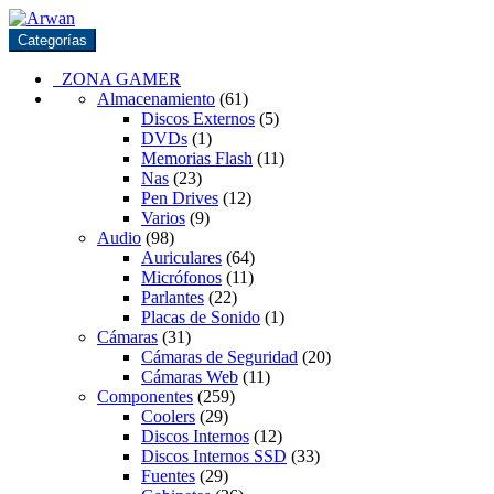
Saltar
Saltar
a
al
Categorías
la
contenido
navegación
ZONA GAMER
Almacenamiento
(61)
Discos Externos
(5)
DVDs
(1)
Memorias Flash
(11)
Nas
(23)
Pen Drives
(12)
Varios
(9)
Audio
(98)
Auriculares
(64)
Micrófonos
(11)
Parlantes
(22)
Placas de Sonido
(1)
Cámaras
(31)
Cámaras de Seguridad
(20)
Cámaras Web
(11)
Componentes
(259)
Coolers
(29)
Discos Internos
(12)
Discos Internos SSD
(33)
Fuentes
(29)