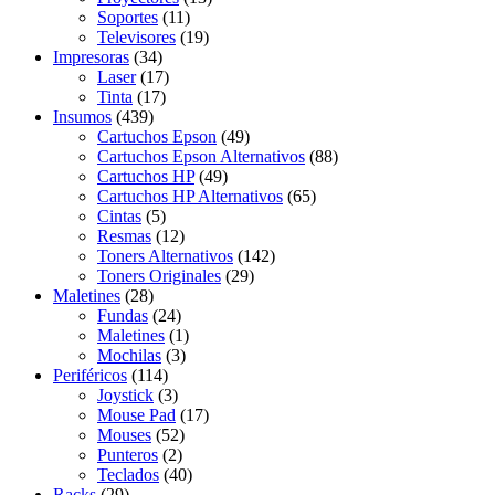
Soportes
(11)
Televisores
(19)
Impresoras
(34)
Laser
(17)
Tinta
(17)
Insumos
(439)
Cartuchos Epson
(49)
Cartuchos Epson Alternativos
(88)
Cartuchos HP
(49)
Cartuchos HP Alternativos
(65)
Cintas
(5)
Resmas
(12)
Toners Alternativos
(142)
Toners Originales
(29)
Maletines
(28)
Fundas
(24)
Maletines
(1)
Mochilas
(3)
Periféricos
(114)
Joystick
(3)
Mouse Pad
(17)
Mouses
(52)
Punteros
(2)
Teclados
(40)
Racks
(29)