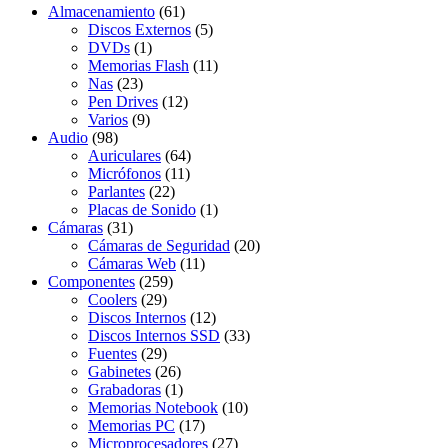
Almacenamiento
(61)
Discos Externos
(5)
DVDs
(1)
Memorias Flash
(11)
Nas
(23)
Pen Drives
(12)
Varios
(9)
Audio
(98)
Auriculares
(64)
Micrófonos
(11)
Parlantes
(22)
Placas de Sonido
(1)
Cámaras
(31)
Cámaras de Seguridad
(20)
Cámaras Web
(11)
Componentes
(259)
Coolers
(29)
Discos Internos
(12)
Discos Internos SSD
(33)
Fuentes
(29)
Gabinetes
(26)
Grabadoras
(1)
Memorias Notebook
(10)
Memorias PC
(17)
Microprocesadores
(27)