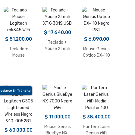
$
17.640,00
$
51.200,00
$
6.090,00
Teclado +
Mouse XTech
Teclado +
Mouse Genius
XTK-301S USB
Mouse
Optico DX-110
Logitech
Negro PS2
mk345 WiFi
roducto En Tránsito
$
11.000,00
$
38.400,00
Mouse Genius
Puntero Laser
$
60.000,00
BlueEye NX-
Genius WiFi