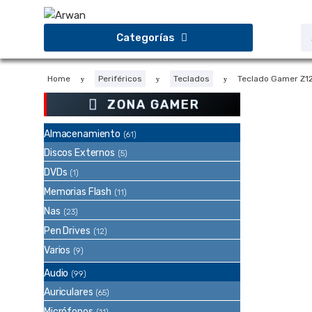
Saltar
Saltar
a
al
B
Categorías
d
la
contenido
p
navegación
Home
Periféricos
Teclados
Teclado Gamer Z1
ZONA GAMER
Almacenamiento
(61)
Discos Externos
(5)
DVDs
(1)
Memorias Flash
(11)
Nas
(23)
Pen Drives
(12)
Varios
(9)
Audio
(99)
Auriculares
(65)
Micrófonos