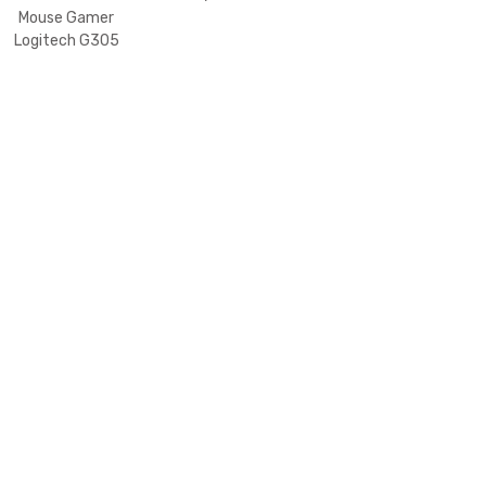
7000 Negro
Media Pointer
Mouse Gamer
WiFi
100
Logitech G305
Lightspeed
Wireless Negro
910-005281