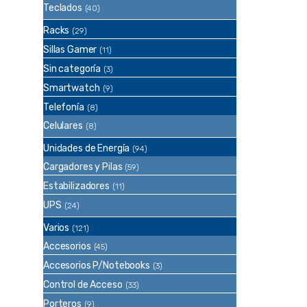
Teclados
(40)
Racks
(29)
Sillas Gamer
(11)
Sin categoría
(3)
Smartwatch
(9)
Telefonía
(8)
Celulares
(8)
Unidades de Energía
(94)
Cargadores y Pilas
(59)
Estabilizadores
(11)
UPS
(24)
Varios
(121)
Accesorios
(45)
Accesorios P/Notebooks
(3)
Control de Acceso
(33)
Porteros
(9)