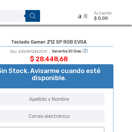
Tu Carrito
0
$ 0,00
Teclado Gamer Z12 SP RGB EVGA
Garantia 30 Días
Sku:
4250812442031
$
28.448,68
Sin Stock. Avisarme cuando esté
disponible.