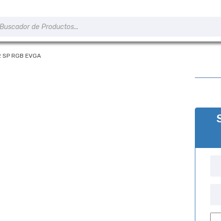
úsqueda
e
roductos
2 SP RGB EVGA