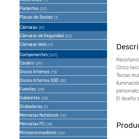
(11)
Parlantes
(22)
Placas de Sonido
(1)
Cámaras
(31)
Cámaras de Seguridad
(20)
Cámaras Web
(11)
Descr
Componentes
(267)
Resistenc
Coolers
(29)
Cinco tec
Discos Internos
(13)
Teclas mul
Discos Internos SSD
(35)
Iluminaci
Fuentes
(28)
personali
Gabinetes
El diseño 
(25)
Grabadoras
(1)
Memorias Notebook
(10)
Produ
Memorias PC
(18)
Microprocesadores
(26)