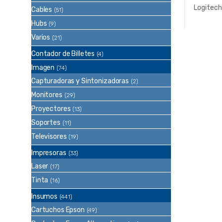
Logitec
Cables
(51)
LIGHT
Hubs
(9)
Negro
Varios
(21)
Contador de Billetes
(4)
Imagen
(74)
Capturadoras y Sintonizadoras
(2)
Monitores
(29)
Proyectores
(13)
Soportes
(11)
Televisores
(19)
Impresoras
(33)
Laser
(17)
Tinta
(16)
Insumos
(441)
Cartuchos Epson
(49)