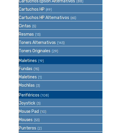
Cartuchos Epson Alternativos
(88)
Cartuchos HP
(49)
Cartuchos HP Alternativos
(65)
Cintas
(5)
Resmas
(13)
Toners Alternativos
(143)
Toners Originales
(29)
Maletines
(19)
Fundas
(15)
Maletines
(1)
Mochilas
(3)
Periféricos
(108)
Joystick
(3)
Mouse Pad
(10)
Mouses
(53)
Punteros
(2)