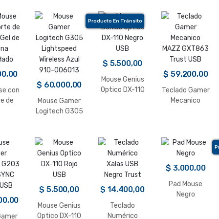
Producto En Tránsito
$
5.500,00
00,00
$
59.200,00
Mouse Genius
$
60.000,00
Optico DX-110
se con
Teclado Gamer
Negro USB
e de
Mecanico
Mouse Gamer
Gel de
MAZZ GXT863
Logitech G305
ona
Trust USB
Lightspeed
lado
Wireless Azul
910-006013
P
$
3.000,00
Pad Mouse
$
5.500,00
$
14.400,00
Negro
00,00
Mouse Genius
Teclado
Optico DX-110
Numérico
Gamer