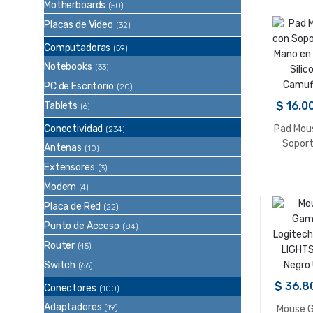
Motherboards
(50)
Placas de Video
(32)
Computadoras
(59)
Notebooks
(33)
PC de Escritorio
(20)
$
16.0
Tablets
(6)
Conectividad
Pad Mou
(234)
Soport
Antenas
(10)
Mano en 
Extensores
(3)
Silic
Modem
Camuf
(4)
Placa de Red
(22)
Punto de Acceso
(84)
Router
(45)
Switch
(66)
$
36.8
Conectores
(100)
Adaptadores
(19)
Mouse 