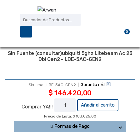
Saltar
Saltar
a
al
Búsqueda
la
contenido
de
navegación
productos
0
Sin Fuente (consultar)ubiquiti 5ghz Litebeam Ac 23
Dbi Gen2 - LBE-5AC-GEN2
A PEDIDO
Garantia n/d
Sku:
ma_LBE-5AC-GEN2
$
146.420,00
Sin Fuente
Añadir al carrito
Comprar YA!!!
(consultar)ubiquiti
Precio de Lista: $ 183.025,00
5ghz Litebeam Ac
23 Dbi Gen2 -
Formas de Pago
LBE-5AC-GEN2