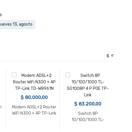
LTm&
cantidad
o
 jueves 13, agosto
$
$
80.000,00
Switc
$
83.200,00
SF1
i
Modem ADSL+2 Router
WiFi N300 + 4P TP-Link
Switch 8P
TD-W8961N
10/100/1000 TL-
SG1008P 4 P POE TP-