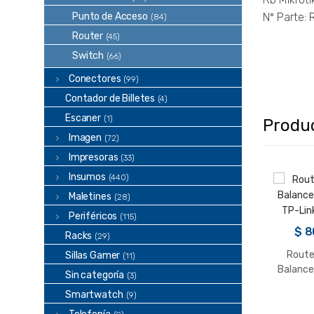
Punto de Acceso
Nº Parte:
(84)
Router
(45)
Switch
(66)
Conectores
(99)
Contador de Billetes
(4)
Escaner
(1)
Produ
Imagen
(72)
Impresoras
(33)
Insumos
(440)
Maletines
(28)
Periféricos
(115)
$
8
Racks
(29)
Route
Sillas Gamer
(11)
Balance
Sin categoría
(3)
TP-Lin
Smartwatch
(9)