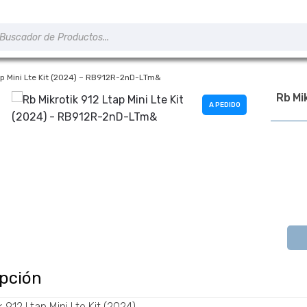
úsqueda
e
roductos
ap Mini Lte Kit (2024) – RB912R-2nD-LTm&
Rb Mi
A PEDIDO
ipción
k 912 Ltap Mini Lte Kit (2024)