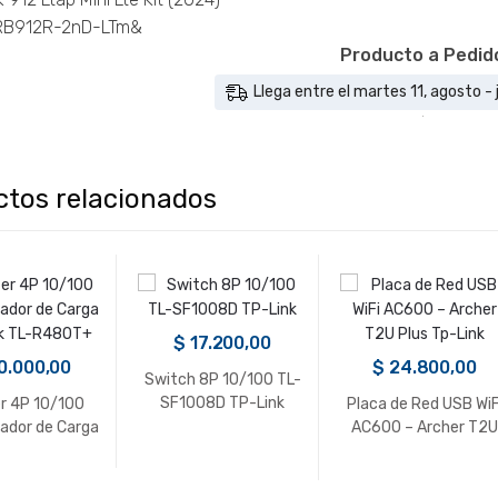
 RB912R-2nD-LTm&
Producto a Pedid
Llega entre el martes 11, agosto -
ctos relacionados
$
17.200,00
0.000,00
$
24.800,00
Switch 8P 10/100 TL-
SF1008D TP-Link
r 4P 10/100
Placa de Red USB WiF
ador de Carga
AC600 – Archer T2U
k TL-R480T+
Plus Tp-Link