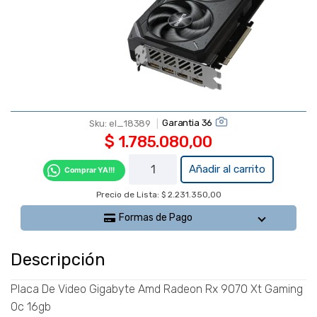
Garantia 36
Sku:
el_18389
$
1.785.080,00
Placa De
Añadir al carrito
Comprar YA!!!
Video
Precio de Lista: $ 2.231.350,00
Gigabyte
Amd
Formas de Pago
Radeon
Rx 9070
Descripción
Xt
Gaming
Placa De Video Gigabyte Amd Radeon Rx 9070 Xt Gaming
Oc 16gb
Oc 16gb