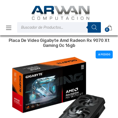
Saltar
Saltar
a
al
la
contenido
navegación
Búsqueda
de
0
productos
Placa De Video Gigabyte Amd Radeon Rx 9070 Xt
Gaming Oc 16gb
A PEDIDO