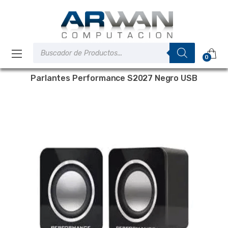
Saltar
Saltar
a
al
la
contenido
navegación
Búsqueda
de
0
productos
Parlantes Performance S2027 Negro USB