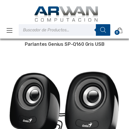
Saltar
Saltar
a
al
la
contenido
navegación
Búsqueda
de
0
productos
Parlantes Genius SP-Q160 Gris USB