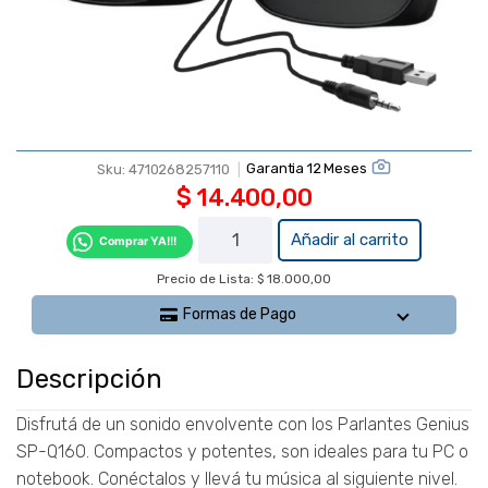
Garantia 12 Meses
Sku:
4710268257110
$
14.400,00
Parlantes
Añadir al carrito
Comprar YA!!!
Genius
Precio de Lista: $ 18.000,00
SP-Q160
Gris USB
Formas de Pago
cantidad
Descripción
Disfrutá de un sonido envolvente con los Parlantes Genius
SP-Q160. Compactos y potentes, son ideales para tu PC o
notebook. Conéctalos y llevá tu música al siguiente nivel.