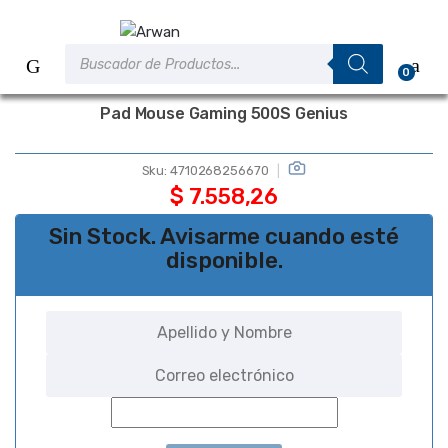
Saltar
Saltar
a
al
Búsqueda
la
contenido
de
0
productos
navegación
Pad Mouse Gaming 500S Genius
Sku:
4710268256670
$
7.558,26
Sin Stock. Avisarme cuando esté
disponible.