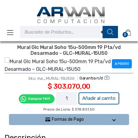
Saltar
Saltar
a
al
la
contenido
navegación
Búsqueda
de
0
productos
Mural Glc Mural Soho 15u-500mm 19 Pta/vd
Desarmado - GLC-MURAL-15U50
A PEDIDO
Garantia n/d
Sku:
ma_MURAL-15U500
$
303.070,00
Mural Glc
Añadir al carrito
Comprar YA!!!
Mural Soho
Precio de Lista: $ 378.837,50
15u-
500mm 19
Formas de Pago
Pta/vd
Desarmado
Descripción